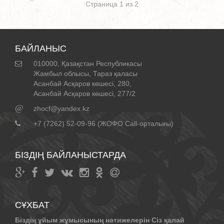
Страница 1 из 2
БАЙЛАНЫС
010000, Қазақстан Республикасы
Жамбыл облысы, Тараз қаласы
Асанбай Асқаров көшесі, 280,
Асанбай Асқаров көшесі, 277/2
@
zhocf@yandex.kz
+7 (7262) 52-09-96 (ЖОФО Call-орталығы)
БІЗДІҢ БАЙЛАНЫСТАРДА
СҰХБАТ
Біздің ұйым жұмысының нәтижелерін Сіз қалай