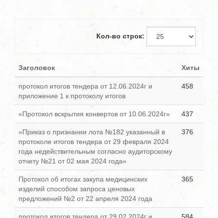
Кол-во строк:
Заголовок
Хиты
протокол итогов тендера от 12.06.2024г и
458
приложение 1 к протоколу итогов
«Протокол вскрытия конвертов от 10.06.2024г»
437
«Приказ о признании лота №182 указанный в
376
протоколе итогов тендера от 29 февраля 2024
года недействительным согласно аудиторскому
отчету №21 от 02 мая 2024 года»
Протокол об итогах закупа медицинских
365
изделий способом запроса ценовых
предложений №2 от 22 апреля 2024 года
протокол итогов тендера от 29.02.2024г и
584