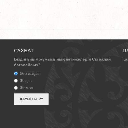
СҰХБАТ
П
Біздің ұйым жұмысының нәтижелерін Сіз қалай
Қа
бағалайсыз?
Өте жақсы
Жақсы
Жаман