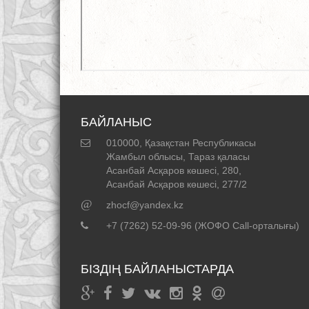
БАЙЛАНЫС
010000, Қазақстан Республикасы
Жамбыл облысы, Тараз қаласы
Асанбай Асқаров көшесі, 280,
Асанбай Асқаров көшесі, 277/2
@
zhocf@yandex.kz
+7 (7262) 52-09-96 (ЖОФО Call-орталығы)
БІЗДІҢ БАЙЛАНЫСТАРДА