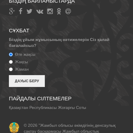
БІЗДІҢ БАЙЛАНЫСТАРДА
СҰХБАТ
Біздің ұйым жұмысының нәтижелерін Сіз қалай
бағалайсыз?
Өте жақсы
Жақсы
Жаман
ПАЙДАЛЫ СІЛТЕМЕЛЕР
Қазақстан Республикасы Жоғарғы Соты
© 2026 "Жамбыл облысы әкімдігінің денсаулық
сақтау басқармасы Жамбыл облыстық