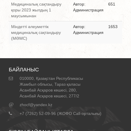
Медициналық сақтандыру
Автор:
651
қоры 2023 жылдың 1
Администрация
маусымынан
Міндетті әлеуметтік
Автор:
1653
медициналық сақтандыру
Администрация
(МӘМС)
БАЙЛАНЫС
010000, Қазақстан Республикасы
Жамбыл облысы, Тараз қаласы
Асанбай Асқаров көшесі, 280,
Асанбай Асқаров көшесі, 277/2
@
zhocf@yandex.kz
+7 (7262) 52-09-96 (ЖОФО Call-орталығы)