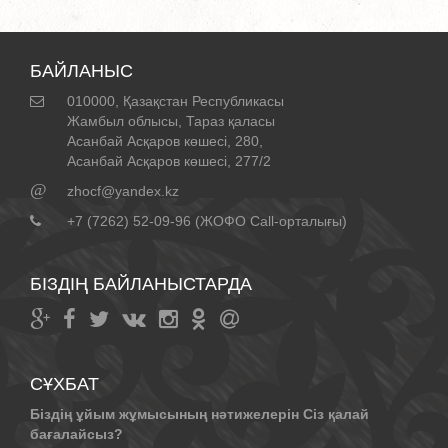
БАЙЛАНЫС
010000, Қазақстан Республикасы
Жамбыл облысы, Тараз қаласы
Асанбай Асқаров көшесі, 280,
Асанбай Асқаров көшесі, 277/2
@
zhocf@yandex.kz
+7 (7262) 52-09-96 (ЖОФО Call-орталығы)
БІЗДІҢ БАЙЛАНЫСТАРДА
СҰХБАТ
Біздің ұйым жұмысының нәтижелерін Сіз қалай
бағалайсыз?