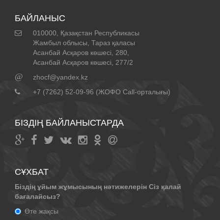
БАЙЛАНЫС
010000, Қазақстан Республикасы
Жамбыл облысы, Тараз қаласы
Асанбай Асқаров көшесі, 280,
Асанбай Асқаров көшесі, 277/2
@
zhocf@yandex.kz
+7 (7262) 52-09-96 (ЖОФО Call-орталығы)
БІЗДІҢ БАЙЛАНЫСТАРДА
СҰХБАТ
Біздің ұйым жұмысының нәтижелерін Сіз қалай
бағалайсыз?
Өте жақсы