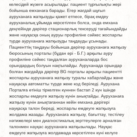
келесідей жүзеге асырылады: пациент тұрғылықты жері
бойынша емханаға барады. Егер жағдай шұғыл
ауруханаға жатқызуды қажет етпесе, бірақ емдеу
ауруханалық ұйымда көрсетілген болса, онда емхана
деңгейінде дәрігер стационарлық тексеруді тағайындайды
және науқасқа оның ауруы профиліне сәйкес жоспарлы
түрде ауруханаға жатқызуды таңдауды ұсынады.
Пациенттің таңдауы бойынша дәрігер ауруханаға жатқызу
бюросының порталы (бұдан әрі - Б.Г.) арқылы ауру
профиліне сәйкес таңдалған ауруханаларда бос
орындардың болуын нақтылайды. Ауруханада орындар
болған жағдайда дәрігер BG порталы арқылы пациентті
жоспарлы ауруханаға жатқызу туралы хабарлайды және
науқасқа автоматты түрде жеке код беріледі. Аурухана
Порталға өтініш тіркелген күннен бастап 2 күн ішінде
жоспарлы емдеуге жатқызу күнін анықтайды. Ауруханаға
жатқызу күнін анықтағаннан кейін емхана дәрігері
науқасқа талон береді, жоспарлы емдеуге жатқызуға
жолдама жазады. Ауруханаға жатқызу, бағыттау, тестілеу
нәтижелері мен диагностикалық зерттеулерге арналған
талонмен науқас ауруханаға жатқызылады. Науқас
емдеуге жатқызуға жолдамада көрсетілген күні келуге