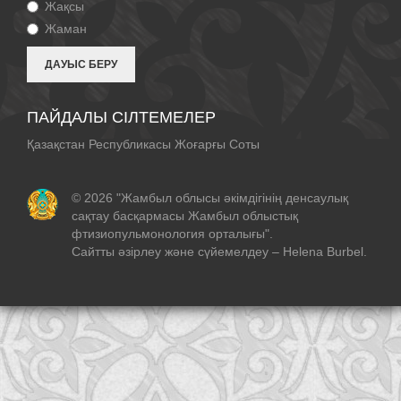
Жақсы
Жаман
ПАЙДАЛЫ СІЛТЕМЕЛЕР
Қазақстан Республикасы Жоғарғы Соты
© 2026 "Жамбыл облысы әкімдігінің денсаулық
сақтау басқармасы Жамбыл облыстық
фтизиопульмонология орталығы".
Сайтты әзірлеу және сүйемелдеу –
Helena Burbel
.