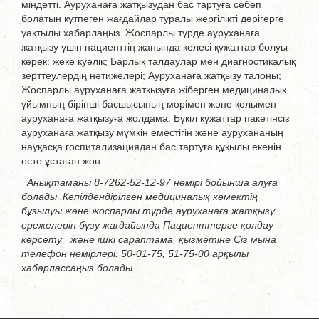
міндетті. Ауруханаға жатқызудан бас тартуға себеп
болатын күтпеген жағдайлар туралы жергілікті дәрігерге
уақтылы хабарлаңыз. Жоспарлы түрде ауруханаға
жатқызу үшін пациенттің жанында келесі құжаттар болуы
керек: жеке куәлік; Барлық талдаулар мен диагностикалық
зерттеулердің нәтижелері; Ауруханаға жатқызу талоны;
Жоспарлы ауруханаға жатқызуға жіберген медициналық
ұйымның бірінші басшысының мөрімен және қолымен
ауруханаға жатқызуға жолдама. Бүкіл құжаттар пакетінсіз
ауруханаға жатқызу мүмкін еместігін және аурухананың
науқасқа госпитализациядан бас тартуға құқылы екенін
есте ұстаған жөн.
Анықтаманы 8-7262-52-12-97 нөмірі бойынша алуға
болады .Кепілдендірілген медициналық көмектің
бұзылуы және жоспарлы түрде ауруханаға жатқызу
ережелерін бұзу жағдайында
Пациенттерге қолдау
көрсету және ішкі сараптама қызметіне Сіз мына
телефон нөмірлері: 50-01-75, 51-75-00 арқылы
хабарлассаңыз болады.