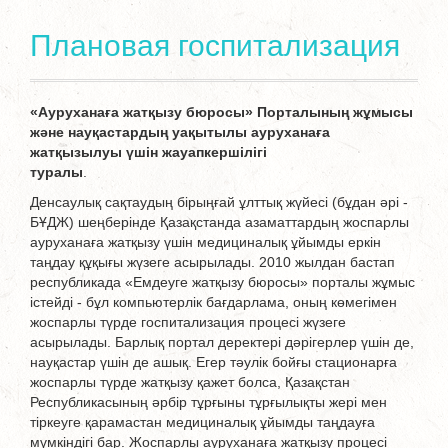
Плановая госпитализация
«Ауруханаға жатқызу бюросы» Порталының жұмысы
және науқастардың уақытылы ауруханаға
жатқызылуы үшін жауапкершілігі
туралы
Денсаулық сақтаудың бірыңғай ұлттық жүйесі (бұдан әрі -
БҰДЖ) шеңберінде Қазақстанда азаматтардың жоспарлы
ауруханаға жатқызу үшін медициналық ұйымды еркін
таңдау құқығы жүзеге асырылады. 2010 жылдан бастап
республикада «Емдеуге жатқызу бюросы» порталы жұмыс
істейді - бұл компьютерлік бағдарлама, оның көмегімен
жоспарлы түрде госпитализация процесі жүзеге
асырылады. Барлық портал деректері дәрігерлер үшін де,
науқастар үшін де ашық. Егер тәулік бойғы стационарға
жоспарлы түрде жатқызу қажет болса, Қазақстан
Республикасының әрбір тұрғыны тұрғылықты жері мен
тіркеуге қарамастан медициналық ұйымды таңдауға
мүмкіндігі бар. Жоспарлы ауруханаға жатқызу процесі