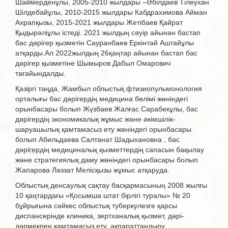
Шаймерденұлы, 2005-2010 жылдары –Әбілдаев Тілеухан
Шілдебайұлы, 2010-2015 жылдары Кабдрахимова Айман
Ахрапқызы, 2015-2021 жылдары Жетібаев Қайрат
Қыдырәліұлы істеді. 2021 жылдың сәуір айынан бастап
бас дәрігер қызметін Сауранбаев Еркінтай Аштайұлы
атқарды.Ал 2022жылдың 26қаңтар айынан бастап бас
дәрігер қызметіне Шымыров Дабыл Омарович
тағайындалды.
Қазіргі таңда, Жамбыл облыстық фтизиопульмонология
орталығы бас дәрігердің медицина бөлімі жөніндегі
орынбасары болып Жүзбаев Жалғас Сарабекұлы, бас
дәрігердің экономикалық жұмыс және әкімшілік-
шаруашылық қамтамасыз ету жөніндегі орынбасары
болып Абильдаева Салтанат Шадыхановна , бас
дәрігердің медициналық қызметтердің сапасын бақылау
және стратегиялық даму жөніндегі орынбасары болып
Жапарова Ләззат Мелісқызы жұмыс атқаруда.
Облыстық денсаулық сақтау басқармасының 2008 жылғы
10 қаңтардағы «Қосымша штат бірлігі туралы» № 20
бұйрығына сәйкес облыстық туберкулезге қарсы
диспансерінде клиника, зертханалық қызмет, дәрі-
дәрмекпен қамтамасыз ету, ақпараттандыру,