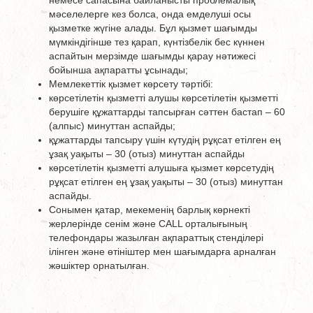
немесе сапасына байланысты проблемалық
мәселелерге кез болса, онда емделуші осы
қызметке жүгіне алады. Бұл қызмет шағымды
мүмкіндігінше тез қарап, күнтізбелік бес күннен
аспайтын мерзімде шағымды қарау нәтижесі
бойынша ақпаратты ұсынады;
Мемлекеттік қызмет көрсету тәртібі:
көрсетілетін қызметті алушы көрсетілетін қызметті
берушіге құжаттарды тапсырған сәттен бастап – 60
(алпыс) минуттан аспайды;
құжаттарды тапсыру үшін күтудің рұқсат етілген ең
ұзақ уақыты – 30 (отыз) минуттан аспайды
көрсетілетін қызметті алушыға қызмет көрсетудің
рұқсат етілген ең ұзақ уақыты – 30 (отыз) минуттан
аспайды.
Сонымен қатар, мекеменің барлық көрнекті
жерлерінде сенім және CALL орталығының
телефондары жазылған ақпараттық стенділері
ілінген және өтініштер мен шағымдарға арналған
жәшіктер орнатылған.