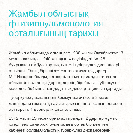
Жамбыл облыстық
фтизиопульмонология
орталығының тарихы
Жамбыл облысында алғаш рет 1938 жылы Октябрьская, 3
мекен-жайында 1940 жылдың 4 сәуіріндегі №128
бұйрықпен амбулаторлық типтегі туберкулез диспансері
ашылды. Оның бірінші жетекшісі фтизиатр-дәрігер
М.Т.Инкаров болды, ол жергілікті материалды жинақтап,
облыстағы алғашқы дәрігерлердің бірі болып туберкулез
мәселесі бойынша кандидаттық диссертациясын қорғады.
Туберкулез диспансерін Коммунистическая 3 мекен-
жайындағы ғимаратқа ауыстырылып, штат санын екі есеге
арттырып, 4 дәрігерлік штат алынды.
1942 жылы 15 төсек орналастырылды, 2 дәрігер жұмыс
істеді, зертхана жоқ, бүкіл қалаға ортақ бір рентген
кабинеті болды.Облыстық туберкулез диспансерінің