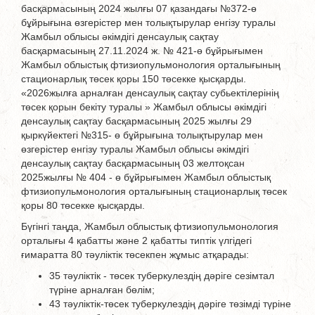
басқармасының 2024 жылғы 07 қазандағы №372-ө
бұйрығына өзгерістер мен толықтырулар енгізу туралы
Жамбыл облысы әкімдігі денсаулық сақтау
басқармасының 27.11.2024 ж. № 421-ө бұйрығымен
Жамбыл облыстық фтизиопульмонология орталығының
стационарлық төсек қоры 150 төсекке қысқарды.
«2026жылға арналған денсаулық сақтау субьектілерінің
төсек қорын бекіту туралы » Жамбыл облысы әкімдігі
денсаулық сақтау басқармасының 2025 жылғы 29
қыркүйектегі №315- ө бұйрығына толықтырулар мен
өзгерістер енгізу туралы Жамбыл облысы әкімдігі
денсаулық сақтау басқармасының 03 желтоқсан
2025жылғы № 404 - ө бұйрығымен Жамбыл облыстық
фтизиопульмонология орталығының стационарлық төсек
қоры 80 төсекке қысқарды.
Бүгінгі таңда, Жамбыл облыстық фтизиопульмонология
орталығы 4 қабатты және 2 қабатты типтік үлгідегі
ғимаратта 80 тәуліктік төсекпен жұмыс атқарады:
35 тәуліктік - төсек туберкулездің дәріге сезімтал
түріне арналған бөлім;
43 тәуліктік-төсек туберкулездің дәріге төзімді түріне