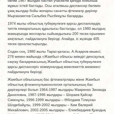
бөлім 1967 жылдан бастап учаскелік қағида бойынша
жұмыс істей бастады. Осы аталмыш диспансер бөлімін
ұзақ жылдар бойы жоғарғы санатты фтизиатр дәрігер
Мырзахметов Салыбек Рысбекұлы басқарды.
1974 жылы облыстық туберкулезге қарсы диспансердің
типтік ғимаратының құрылысы басталды, ол 1980 жылдың
мамырында жоспарлы сыйымдылығы 200 төсек-орынмен
аяқталып, пайдалануға берілді. Алайда, іс жүзінде 405
төсек орналастырылды.
Содан соң, 1980 жылы Тараз қаласы, А.Асқаров көшесі,
278 мекен-жайында «Жамбыл облысы әкімдігі денсаулық
сақтау басқармасының Жамбыл облыстық туберкулезге
қарсы диспансері» коммуналдық мемлекеттік мекемесі
пайдалануға берілді.
Жамбыл облысының бас фтизиатрлары және Жамбыл
облыстық фтизиопульмонология орталығының бас
дәрігерлері болып 1964-1987 жылдары Макренко Зинаида
Даниловна, 1987-1996 жылдары – Шораев Қайсар
Сәкенұлы, 1996-1999 жылдары – Әбілдаев Тілеухан
Шілдебайұлы, 1999-2002 жылдары – Ким Валерий
Михайлович, 2002-2005 жылдары – Егембердиев Қуандық