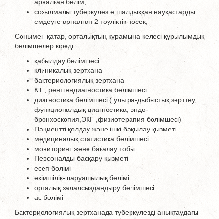
арналған бөлім;
созылмалы туберкулезге шалдыққан науқастарды
емдеуге арналған 2 тәуліктік-төсек;
Сонымен қатар, орталықтың құрамына келесі құрылымдық
бөлімшелер кіреді:
қабылдау бөлімшесі
клиникалық зертхана
бактериологиялық зертхана
КТ , рентгендиагностика бөлімшесі
диагностика бөлімшесі ( ультра-дыбыстық зерттеу,
функционалдық диагностика, эндо-
бронхоскопия,ЭКГ ,физиотерапия бөлімшесі)
Пациентті қолдау және ішкі бақылау қызметі
медициналық статистика бөлімшесі
мониторинг және бағалау тобы
Персоналды басқару қызметі
есеп бөлімі
әкімшілік-шаруашылық бөлімі
орталық залалсыздандыру бөлімшесі
ас бөлімі
Бактериологиялық зертханада туберкулезді анықтаудағы