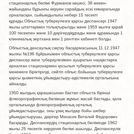
стационарлық бөлімі Фурманов көшесі, 38 мекен-
жайындағы бұрынғы керуен сарайдың ескі ғимаратында
орналасқан, сыйымдылығы небәрі 15 төсекті
құрады.Облыстық туберкулезге қарсы диспансері 1947
жылы штаттармен толықтырылды және 1959 жылға қарай
100 төсекпен және 10 дәрігердіқұрады және құрамында 1
клиникалық зертхана мен 1 рентген кабинеті болды.
Облыстық денсаулық сақтау басқармасының 11.12.1947
жылғы №196 бұйрығымен облыстық туберкулезге қарсы
диспансер өкпе туберкулезімен ауыратын науқастарға
арналған стационармен қосылып туберкулезге қарсы
мекемеге біріктірілді, сөйтіп облыс бойынша туберкулезге
қарсы қызметінің ұйымдастыру-әдістемелік орталығына
айналды.
1950 жылдың қарашасынан бастап облыста бірінші
флюорографиялық бөлімше жұмыс жасай бастады, қала
орталығында флюорографиялық орталық
ұйымдастырылды, оны ұзақ жылдар бойы шебер
ұйымдастырушы, дәрігер Михасик Виталий Федорович
басқарды. Диспансердің стационарлық бөлімінде 1962
жылы 25 төсектік хирургия бөлімі ашылды. Диспансерлік