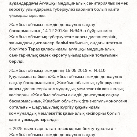
аудандардағы Алғашқы медициналық санитариялық көмек
көрсету ұйымдарына туберкулез кабинеті болып қайта
ұйымдастырылды.
Жамбыл облысы әкімдігі денсаулық сақтау
басқармасының 14.12.2018ж. №949-ө бұйрығымен
Жамбыл облыстық туберкулезге қарсы диспансерінің
жанындағы диспансер бөлімі жабылып, ондағы штаттық
бірліктер Тараз қаласындағы алғашқы медициналық
санитариялық көмек көрсету ұйымдарына толығымен
берілді.
Жамбыл облысы әкімдігінің 15.05.2019 ж. №110
Қаулысына сәйкес «Жамбыл облысы әкімдігі денсаулық
сақтау басқармасының Жамбыл облыстық туберкулезге
қарсы диспансері» коммуналдық мемлекеттік қазыналық
кәсіпорны «Жамбыл облысы әкімдігі денсаулық сақтау
басқармасының Жамбыл облыстық фтизиопульмонология
орталығы» шаруашылық жүргізу құқығындағы
коммуналдық мемлекеттік қазыналық кәсіпорны болып
қайта ұйымдастырылды.
« 2025 жылға арналған төсек қорын бекіту туралы »
Жамбыл облысы әкімдігі денсаулық сақтау