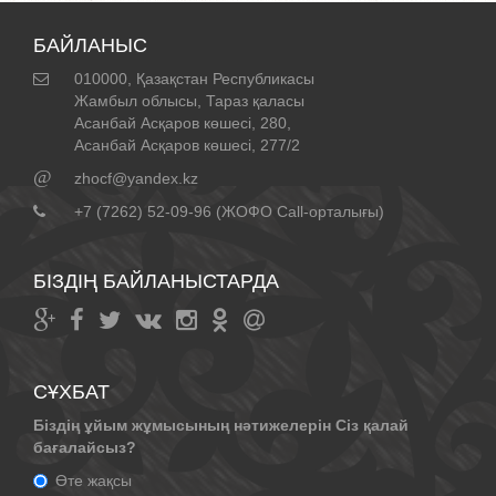
БАЙЛАНЫС
010000, Қазақстан Республикасы
Жамбыл облысы, Тараз қаласы
Асанбай Асқаров көшесі, 280,
Асанбай Асқаров көшесі, 277/2
@
zhocf@yandex.kz
+7 (7262) 52-09-96 (ЖОФО Call-орталығы)
БІЗДІҢ БАЙЛАНЫСТАРДА
СҰХБАТ
Біздің ұйым жұмысының нәтижелерін Сіз қалай
бағалайсыз?
Өте жақсы