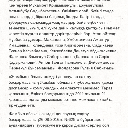
Кангереев Мухамбет Қойшыманұлы, Джумагулова
Алтынбубу Садыбакасовна. Өкінішке орай, бүгінгі таңда
осы кісілердің біразы бақилық болды. Қазіргі таңда,
туберкулез саласында ұзақ жылдар бойы еңбек етіп,
зейнетке шығып, әлі күнге дейін халыққа қалтқысыз қызмет
көрсетіп жүрген ардагер дәрігерлеріміз бар. Атап айтсақ:
Нұрбаева Дамира Махановна, Умбеталиева Амантур
Имашевна, Толендиева Роза Киргизбаевна, Садыкаева
Гүлнар Каскабаевна, Кенжебаева Дәнегүл Абдығалиевна,
Жакипова Замзагул Сабырхановна,Қарасартов Серік
Қадыржанович, Аяпов Талғат Тәжікенұлы, Дүйсеманова
Пернекүл Дүйсеманқызы, Жолдасова Гулзия Сәбитқызы.
«Жамбыл облысы әкімдігі денсаулық сақтау
басқармасының Жамбыл облыстық туберкулезге қарсы
диспансері» коммуналдық мемлекеттік мекемесі Тараз
қаласының Әділет басқармасында 2011 жылдың 21
қарашасында заңды мекеме ретінде мемлекеттік қайта
тіркеуден өтті.
Жамбыл облысы әкімдігі денсаулық сақтау
басқармасының26.09.2016ж. №628-ө бұйрығымен
аудандардағы туберкулезге қарсы диспансерлер сол