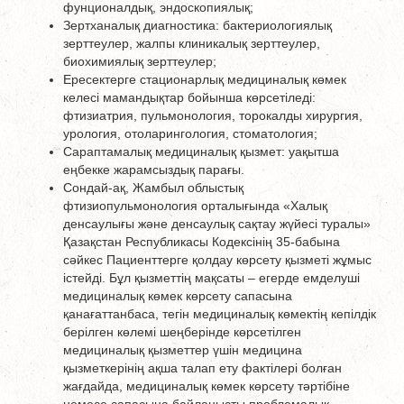
фунционалдық, эндоскопиялық;
Зертханалық диагностика: бактериологиялық
зерттеулер, жалпы клиникалық зерттеулер,
биохимиялық зерттеулер;
Ересектерге стационарлық медициналық көмек
келесі мамандықтар бойынша көрсетіледі:
фтизиатрия, пульмонология, торокалды хирургия,
урология, отоларингология, стоматология;
Сараптамалық медициналық қызмет: уақытша
еңбекке жарамсыздық парағы.
Сондай-ақ, Жамбыл облыстық
фтизиопульмонология орталығында «Халық
денсаулығы және денсаулық сақтау жүйесі туралы»
Қазақстан Республикасы Кодексінің 35-бабына
сәйкес Пациенттерге қолдау көрсету қызметі жұмыс
істейді. Бұл қызметтің мақсаты – егерде емделуші
медициналық көмек көрсету сапасына
қанағаттанбаса, тегін медициналық көмектің кепілдік
берілген көлемі шеңберінде көрсетілген
медициналық қызметтер үшін медицина
қызметкерінің ақша талап ету фактілері болған
жағдайда, медициналық көмек көрсету тәртібіне