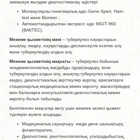
заманауи жылдам диагностикалау әдістері
Молекулярлы-генетикалық әдіс-Gene-Xpert, Hain-
test және Bioneer ;
Автоматтандырылған экспресс әдіс MGIT-960
(ВАКТЕС).
Мекеме қызметінің мәні
– туберкулез науқастарын
анықтау, емдеу, науқастарды диспансерлік есепке алу
және туберкулездің алдын алу.
Мекеме қызметінің мақсаты
– туберкулез бойынша
эпидемиологиялық жағдайды тұрақтандыру, яғни
туберкулездің алдын алу, анықтау,туберкулез науқастарын
емдеу, диагностикалық зерттеулер жүргізу, ересектерге
стационарлық-медициналық көмек көрсету, жасөспірімдер
мен балаларға консультативтік-диагностикалық көмек
көрсету болып табылады.
Белгіленген мақсатқа жету үшін мекеме келесі қызмет
түрлерін жүзеге асырады:
Медициналық сауықтыру: емдік дене шынықтыру,
физиотерапия;
Диагностика: рентгенологиялық, ультрадыбыстық,