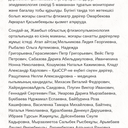
эпидемиология секілді 5 маманнан тұратын мониторинг
және бағалау тобы құрылды. Бүгінгі таңда топ жетекшісі
болып жоғары санатты фтизиатр дәрігер Омарбекова
Ақмарал Қасымбекқызы қызмет атқаруда.
Сондай-ақ, Жамбыл облыстық фтизиопульмонология
орталығында өз ісінің маманы, жоғары санатты дәрігерлер
жұмыс істеді. Атап айтсақ:Мельникова Лидия Георгиевна,
Рыбалко Ольга Артемовна, Надежда
Григорьевна,Герасимович Петр Григорьевич, Вейс Петр
Петрович, Сабазова Дариға Абильдакуловна, Иванчихина
Нонна Николаевна, Кошумова Наталья Кажимовна, Кладт
Александр Карлович – ҚазССР-не еңбегі сіңген дәрігер,
Ращупкина Нелли Александровна – медицина
ғылымының кандидаты, Михасик Виталий Федорович,
ХайрединоваАдель Саидовна, Плугин Виктор Иванович,
Геннадий Сергеевич Пак, Умарова Дариға Мырзабаевна,
Бүкібаева Нұржамал Еспаевна, Байбурина Роза
Кашифовна, Василенка Тамара Михайловна, Байтнец
Наталья Николаевна, Құралбаева Дәнекүл Дарушевна,
Ибраев Тұрсын Жақияұлы, Дүйсенбаева Сәуле
Кадыровна, Мырзахметоа Салыбек Рысбекұлы, Арымбаев
Дәулет Әмребекұлы, Даримбетова Алтынкүл Рановна,