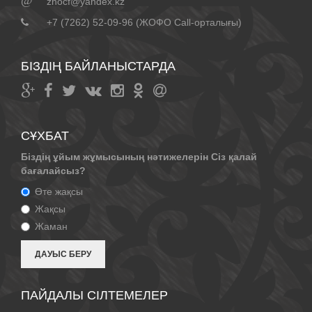
@
zhocf@yandex.kz
+7 (7262) 52-09-96 (ЖОФО Call-орталығы)
БІЗДІҢ БАЙЛАНЫСТАРДА
СҰХБАТ
Біздің ұйым жұмысының нәтижелерін Сіз қалай
бағалайсыз?
Өте жақсы
Жақсы
Жаман
ПАЙДАЛЫ СІЛТЕМЕЛЕР