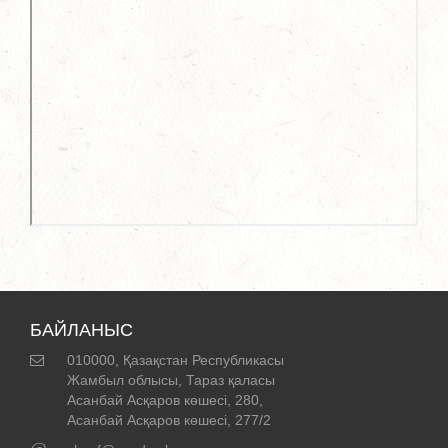
БАЙЛАНЫС
010000, Қазақстан Республикасы
Жамбыл облысы, Тараз қаласы
Асанбай Асқаров көшесі, 280,
Асанбай Асқаров көшесі, 277/2