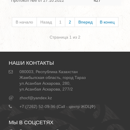
Протокол №6 от 27.10.2022
427
В начало
Назад
1
2
Вперед
В конец
Страница 1 из 2
НАШИ КОНТАКТЫ
080003, Республика Казахстан
Жамбылская область, город Тараз
ул.Асанбая Аскарова, 280,
ул.Асанбая Аскарова, 277/2
@
zhocf@yandex.kz
+7 (7262) 52-09-96 (Call - центр ЖОЦФ)
МЫ В СОЦСЕТЯХ