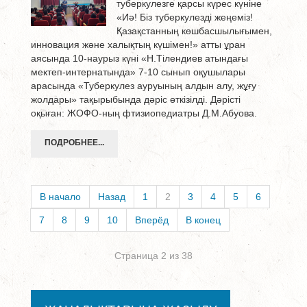
туберкулезге қарсы күрес күніне
«Иә! Біз туберкулезді жеңеміз!
Қазақстанның көшбасшылығымен,
инновация және халықтың күшімен!» атты ұран
аясында 10-наурыз күні «Н.Тілендиев атындағы
мектеп-интернатында» 7-10 сынып оқушылары
арасында «Туберкулез ауруының алдын алу, жұғу
жолдары» тақырыбында дәріс өткізілді. Дәрісті
оқыған: ЖОФО-ның фтизиопедиатры Д.М.Абуова.
ПОДРОБНЕЕ...
В начало
Назад
1
2
3
4
5
6
7
8
9
10
Вперёд
В конец
Страница 2 из 38