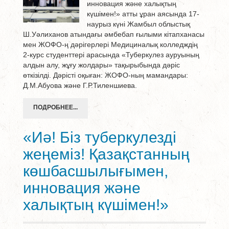
инновация және халықтың
күшімен!» атты ұран аясында 17-
наурыз күні Жамбыл облыстық
Ш.Уәлиханов атындағы әмбебап ғылыми кітапханасы
мен ЖОФО-ң дәрігерлері Медициналық колледждің
2-курс студенттері арасында «Туберкулез ауруының
алдын алу, жұғу жолдары» тақырыбында дәріс
өткізілді. Дәрісті оқыған: ЖОФО-ның мамандары:
Д.М.Абуова және Г.Р.Тиленшиева.
ПОДРОБНЕЕ...
«Иә! Біз туберкулезді
жеңеміз! Қазақстанның
көшбасшылығымен,
инновация және
халықтың күшімен!»