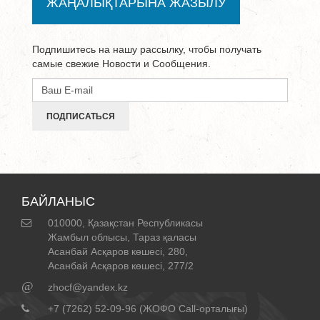
ЖАҢАЛЫҚТАРЫНА ЖАЗЫЛУ
Подпишитесь на нашу рассылку, чтобы получать
самые свежие Новости и Сообщения.
ПОДПИСАТЬСЯ
БАЙЛАНЫС
010000, Қазақстан Республикасы
Жамбыл облысы, Тараз қаласы
Асанбай Асқаров көшесі, 280,
Асанбай Асқаров көшесі, 277/2
@
zhocf@yandex.kz
+7 (7262) 52-09-96 (ЖОФО Call-орталығы)