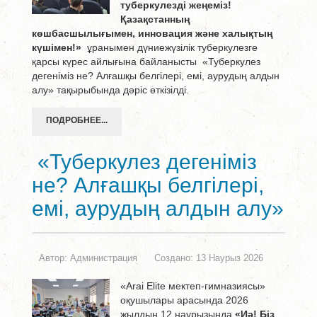
туберкулезді жеңеміз!
Қазақстанның
көшбасшылығымен, инновация және халықтың
күшімен!»
ұранымен дүниежүзілік туберкулезге
қарсы күрес айлығына байланысты «Туберкулез
дегеніміз не? Алғашқы белгілері, емі, аурудың алдын
алу» тақырыбында дәріс өткізілді.
ПОДРОБНЕЕ...
«Туберкулез дегеніміз
не? Алғашқы белгілері,
емі, аурудың алдын алу»
Автор:
Администрация
Создано: 13 Наурыз 2026
«Arai Elite мектеп-гимназиясы»
оқушылары арасында 2026
жылдың 12 наурызында
«Иә! Біз