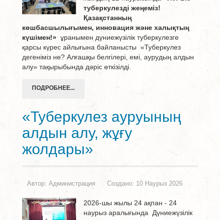
туберкулезді жеңеміз!
Қазақстанның
көшбасшылығымен, инновация және халықтың
күшімен!»
ұранымен дүниежүзілік туберкулезге
қарсы күрес айлығына байланысты «Туберкулез
дегеніміз не? Алғашқы белгілері, емі, аурудың алдын
алу» тақырыбында дәріс өткізілді.
ПОДРОБНЕЕ...
«Туберкулез ауруының
алдын алу, жұғу
жолдары»
Автор:
Администрация
Создано: 10 Наурыз 2026
2026-шы жылы 24 ақпан - 24
наурыз аралығында Дүниежүзілік