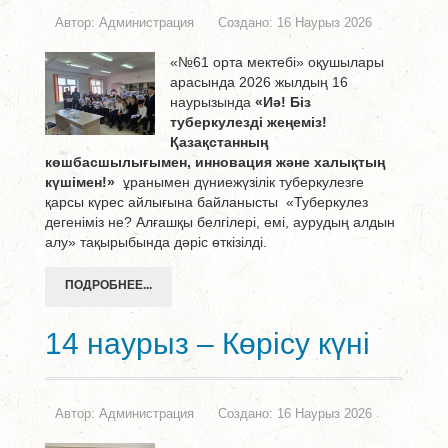
Автор:
Администрация
Создано: 16 Наурыз 2026
«№61 орта мектебі» оқушылары
арасында 2026 жылдың 16
наурызында
«Иә! Біз
туберкулезді жеңеміз!
Қазақстанның
көшбасшылығымен, инновация және халықтың
күшімен!»
ұранымен дүниежүзілік туберкулезге
қарсы күрес айлығына байланысты «Туберкулез
дегеніміз не? Алғашқы белгілері, емі, аурудың алдын
алу» тақырыбында дәріс өткізілді.
ПОДРОБНЕЕ...
14 наурыз – Көрісу күні
Автор:
Администрация
Создано: 16 Наурыз 2026