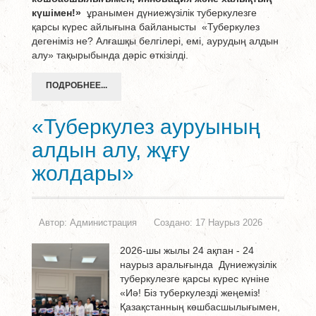
күшімен!»
ұранымен дүниежүзілік туберкулезге
қарсы күрес айлығына байланысты «Туберкулез
дегеніміз не? Алғашқы белгілері, емі, аурудың алдын
алу» тақырыбында дәріс өткізілді.
ПОДРОБНЕЕ...
«Туберкулез ауруының
алдын алу, жұғу
жолдары»
Автор:
Администрация
Создано: 17 Наурыз 2026
2026-шы жылы 24 ақпан - 24
наурыз аралығында Дүниежүзілік
туберкулезге қарсы күрес күніне
«Иә! Біз туберкулезді жеңеміз!
Қазақстанның көшбасшылығымен,