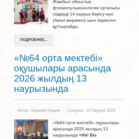
Жамбыл облыстық
фтизиопульмонология орталығы
сіздерді 14 наурыз Көрісу күні
(Амал мерекесі) шын жүректен
құттықтайды.
ПОДРОБНЕЕ...
«№64 орта мектебі»
оқушылары арасында
2026 жылдың 13
наурызында
Автор:
Администрация
Создано: 13 Наурыз 2026
«№64 орта мектебі» оқушылары
арасында 2026 жылдың 13
наурызында
«Иә! Біз