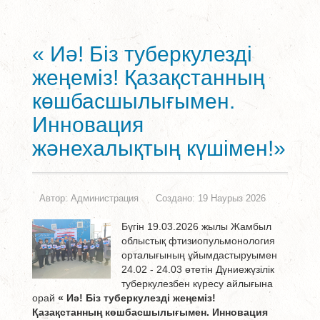
« Иә! Біз туберкулезді
жеңеміз! Қазақстанның
көшбасшылығымен.
Инновация
жәнехалықтың күшімен!»
Автор:
Администрация
Создано: 19 Наурыз 2026
Бүгін 19.03.2026 жылы Жамбыл
облыстық фтизиопульмонология
орталығының ұйымдастыруымен
24.02 - 24.03 өтетін Дүниежүзілік
туберкулезбен күресу айлығына
орай
« Иә! Біз туберкулезді жеңеміз!
Қазақстанның көшбасшылығымен. Инновация