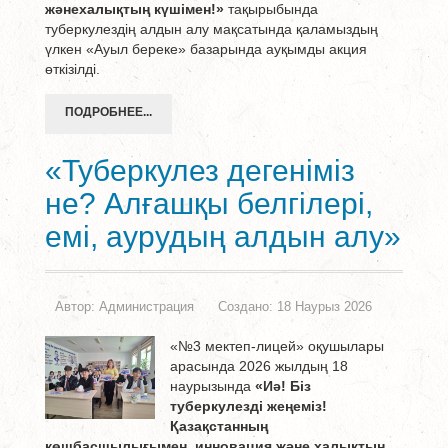
жәнехалықтың күшімен!»
тақырыбында
туберкулездің алдын алу мақсатында қаламыздың
үлкен «Ауыл береке» базарында ауқымды акция
өткізілді.
ПОДРОБНЕЕ...
«Туберкулез дегеніміз
не? Алғашқы белгілері,
емі, аурудың алдын алу»
Автор:
Администрация
Создано: 18 Наурыз 2026
«№3 мектеп-лицей» оқушылары
арасында 2026 жылдың 18
наурызында
«Иә! Біз
туберкулезді жеңеміз!
Қазақстанның
көшбасшылығымен, инновация және халықтың