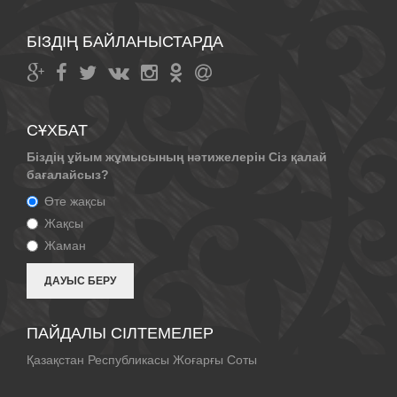
БІЗДІҢ БАЙЛАНЫСТАРДА
СҰХБАТ
Біздің ұйым жұмысының нәтижелерін Сіз қалай
бағалайсыз?
Өте жақсы
Жақсы
Жаман
ПАЙДАЛЫ СІЛТЕМЕЛЕР
Қазақстан Республикасы Жоғарғы Соты