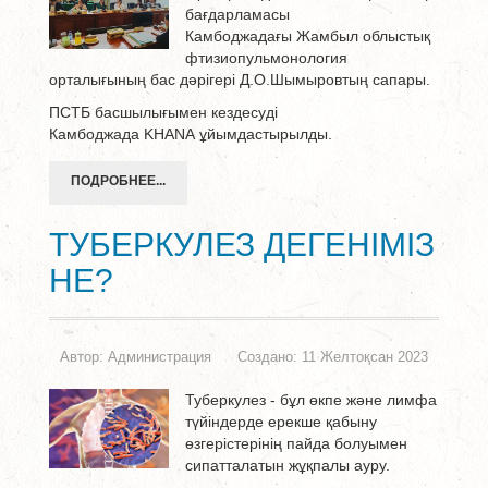
бағдарламасы
Камбоджадағы Жамбыл облыстық
фтизиопульмонология
орталығының бас дәрігері Д.О.Шымыровтың сапары.
ПСТБ басшылығымен кездесуді
Камбоджада KHANA ұйымдастырылды.
ПОДРОБНЕЕ...
ТУБЕРКУЛЕЗ ДЕГЕНІМІЗ
НЕ?
Автор:
Администрация
Создано: 11 Желтоқсан 2023
Туберкулез - бұл өкпе және лимфа
түйіндерде ерекше қабыну
өзгерістерінің пайда болуымен
сипатталатын жұқпалы ауру.