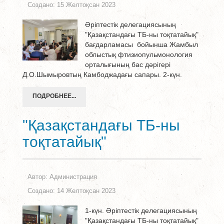
Создано: 15 Желтоқсан 2023
Әріптестік делегациясының
"Қазақстандағы ТБ-ны тоқтатайық"
бағдарламасы бойынша Жамбыл
облыстық фтизиопульмонология
орталығының бас дәрігері
Д.О.Шымыровтың Камбоджадағы сапары. 2-күн.
ПОДРОБНЕЕ...
"Қазақстандағы ТБ-ны
тоқтатайық"
Автор:
Администрация
Создано: 14 Желтоқсан 2023
1-күн. Әріптестік делегациясының
"Қазақстандағы ТБ-ны тоқтатайық"