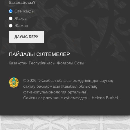
бағалайсыз?
Өте жақсы
Жақсы
Жаман
ПАЙДАЛЫ СІЛТЕМЕЛЕР
Қазақстан Республикасы Жоғарғы Соты
© 2026 "Жамбыл облысы әкімдігінің денсаулық
сақтау басқармасы Жамбыл облыстық
фтизиопульмонология орталығы".
Сайтты әзірлеу және сүйемелдеу –
Helena Burbel
.