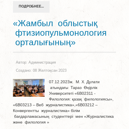
ПОДРОБНЕЕ...
«Жамбыл облыстық
фтизиопульмонология
орталығының»
Автор:
Администрация
Создано: 08 Желтоқсан 2023
07.12.2023ж. М. Х. Дулати
атындағы Тараз Өңірлік
Университеті «6В02311 -
Филология: қазақ филологиясы»,
«6В03213 – Веб журналистика»,«6В03212 –
Конвергентты журналистика» білім
бағдарламасының студенттері мен «Журналистика
және филология »