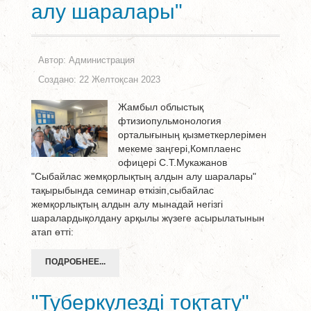
алу шаралары"
Автор:
Администрация
Создано: 22 Желтоқсан 2023
Жамбыл облыстық
фтизиопульмонология
орталығының қызметкерлерімен
мекеме заңгері,Комплаенс
офицері С.Т.Мукажанов
"Сыбайлас жемқорлықтың алдын алу шаралары"
тақырыбында семинар өткізіп,сыбайлас
жемқорлықтың алдын алу мынадай негізгі
шаралардықолдану арқылы жүзеге асырылатынын
атап өтті:
ПОДРОБНЕЕ...
"Туберкулезді тоқтату"