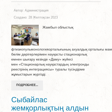
Автор:
Администрация
Создано: 28 Желтоқсан 2023
Жамбыл облыстық
фтизиопульмонологияорталығының ахуалдық орталығы ма
бөлім дәрігерлерімен науқасты стационарлық
емнен шығару кезінде «Даму» жүйесі
мен «Стационарлық науқастардың электронды
реестрінің интеграциясы» туралы түсіндірме
жұмыстарын жүргізді.
ПОДРОБНЕЕ...
Сыбайлас
жемқорлықтың алдын