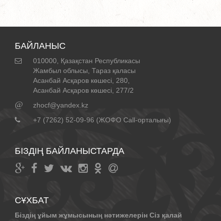
БАЙЛАНЫС
010000, Қазақстан Республикасы
Жамбыл облысы, Тараз қаласы
Асанбай Асқаров көшесі, 280,
Асанбай Асқаров көшесі, 277/2
@
zhocf@yandex.kz
+7 (7262) 52-09-96 (ЖОФО Call-орталығы)
БІЗДІҢ БАЙЛАНЫСТАРДА
СҰХБАТ
Біздің ұйым жұмысының нәтижелерін Сіз қалай