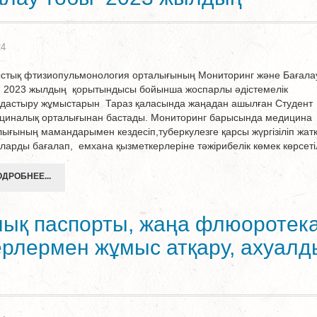
24
стық фтизиопульмонология орталығының Мониторинг және Бағала
 2023 жылдың қорытындысы бойынша жоспарлы әдістемелік
дастыру жұмыстарын Тараз қаласында жаңадан ашылған Студент
циналық орталығынан бастады. Мониторинг барысында медицина
лығының мамандарымен кездесіп,туберкулезге қарсы жүргізіліп жатқ
ларды бағалап, емхана қызметкерлеріне тәжірибелік көмек көрсетіл
ДРОБНЕЕ...
лық паспорты, жаңа флюоротека
рлермен жұмыс атқару, ахуалд