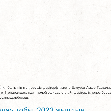
я бөлімінің меңгерушісі дәрігерфтизиатр Есмурат Аскер Таскали
_f_oпарақшасында тікелей эфирде онлайн дәрігерлік кеңес беред
ырсаңыздарболады.
алау тобы 2023 жылдың