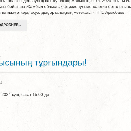
ыл облысы денсаулық сақтау басқармасының 11.01.2024 жылғы №
ығы бойынша Жамбыл облыстық фтизиопульмонология орталығын
пты қызметкері, ахуалдық орталықтың жетекшісі - Н.К. Арысбаев
ДРОБНЕЕ...
ысының тұрғындары!
24
.2024 күні, сағат 15:00-де