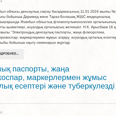
24
ыл облысы денсаулық сақтау басқармасының 11.01.2024 жылғы №
ығы бойынша Даримед және Тараз-Болашақ ЖШС медициналық
лықтарында Жамбыл облыстық фтизиопульмонология орталығының
пты қызметкері, ахуалдық орталықтың жетекшісі Н.К. Арысбаев 16 
 жылы “Электрондық денсаулық паспорты, жаңа флюоротека,
рожоспар, маркерлермен жұмыс атқару, ахуалдық орталық есептер
рыбы бойынша оқыту семинарын жүргізді.
ДРОБНЕЕ...
ық паспорты, жаңа
оспар, маркерлермен жұмыс
лық есептері және туберкулезді
24