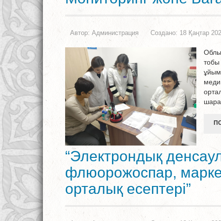
Автор:
Администрация
Создано: 18 Қаңтар 20
Облы
тобы
ұйым
меди
орта
шара
ПО
“Электрондық денсау
флюорожоспар, марке
орталық есептері”