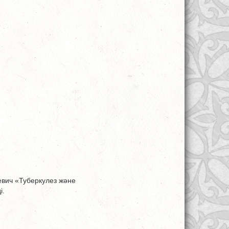
евич «Туберкулез және
і.