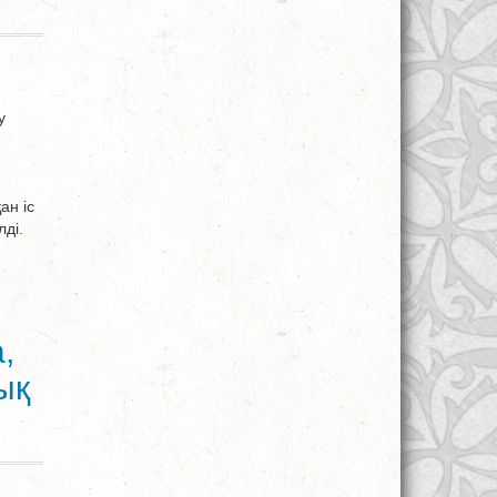
у
ан іс
ді.
,
ық