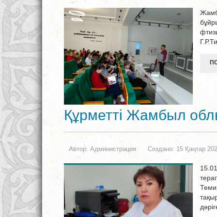
Жамб
бұйр
фтиз
Г.Р.
ПО
Құрметті Жамбыл обл
Автор:
Администрация
Создано: 15 Қаңтар 20
15.0
тера
Теми
тақы
дәріг