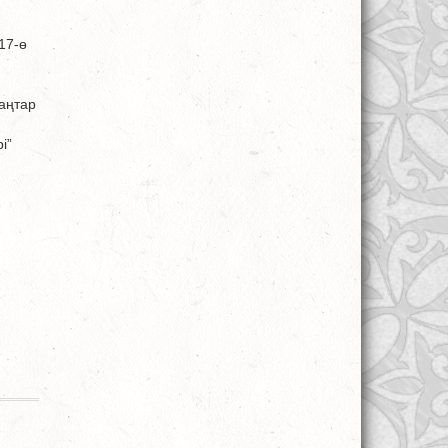
17-ө
қаңтар
і”