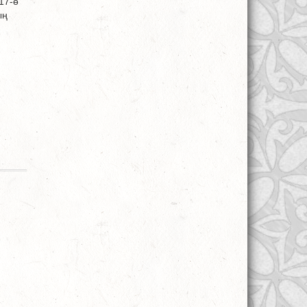
17-ө
ың