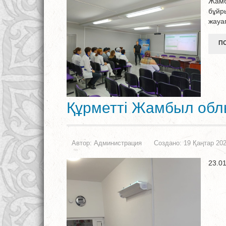
Жамб
бұйр
жауа
ПО
Құрметті Жамбыл обл
Автор:
Администрация
Создано: 19 Қаңтар 20
23.01