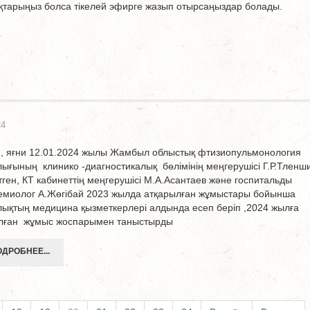
қтарыңыз болса тікелей эфирге жазып отырсаңыздар болады.
24
н , яғни 12.01.2024 жылы Жамбыл облыстық фтизиопульмонология
лығының клинико -диагностикалық бөлімінің меңгерушісі Г.Р.Тленш
тген, КТ кабинеттің меңгерушісі М.А.Асантаев және госпитальды
емиолог А.Жөгібай 2023 жылда атқарылған жұмыстары бойынша
лықтың медицина қызметкерлері алдында есеп беріп ,2024 жылға
лған жұмыс жоспарымен таныстырды
ДРОБНЕЕ...