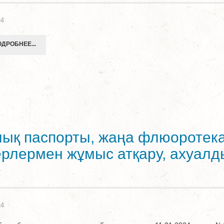
24
ДРОБНЕЕ...
лық паспорты, жаңа флюоротека
рлермен жұмыс атқару, ахуалд
24