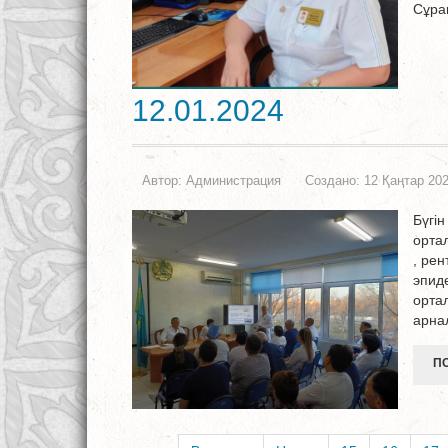
Сұра
12.01.2024
Автор:
Администрация
Создано: 12 Қаңтар 20
Бүгі
орта
, рен
эпид
орта
арна
ПО