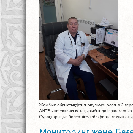
Жамбыл облыстықфтизиопульмонология 2 терапи
АИТВ инфекциясы» тақырыбында instagram zh_o
Сұрақтарыңыз болса тікелей эфирге жазып от
Мониторинг және Бағ