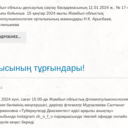
ыл облысы денсаулық сақтау басқармасының 11.01.2024 ж., № 17-
ығы бойынша 15 қаңтар 2024 жылы Жамбыл облыстық
иопульмонология орталығының мамандары Н.К. Арысбаев,
Тиленшиева
ДРОБНЕЕ...
ысының тұрғындары!
24
1.2024 күні, сағат 15:00-де Жамбыл облыстық фтизиопульмонология
пия бөлімінің меңгерушісі, дәрігер фтизиатр Мурзалиева Салтанат
ржановна «Туберкулезді Диаскинтест әдісі арқылы анықтау»
рыбында instagram zh_o_f_o парақшасында тікелей эфирде онлайн
ерлік кеңес береді.