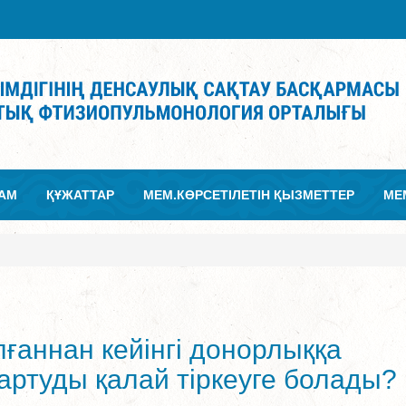
АМ
ҚҰЖАТТАР
МЕМ.КӨРСЕТІЛЕТІН ҚЫЗМЕТТЕР
МЕ
олғаннан кейінгі донорлыққа
тартуды қалай тіркеуге болады?