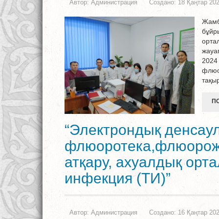
Автор:
Администрация
Создано: 18 Қаңтар 20
Жамб
бұйр
орта
жауа
2024
флюо
тақы
ПО
“Электрондық денсаул
флюоротека,флюорож
атқару, ахуалдық орта
инфекция (ТИ)”
Автор:
Администрация
Создано: 16 Қаңтар 20