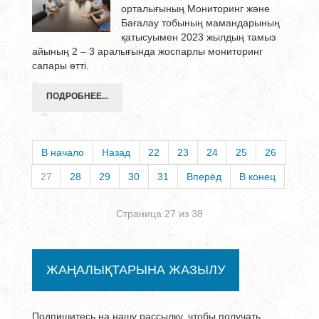
орталығының Мониторинг және
Бағалау тобының мамандарының
қатысуымен 2023 жылдың тамыз
айының 2 – 3 аралығында жоспарлы мониторинг
сапары өтті.
ПОДРОБНЕЕ...
В начало
Назад
22
23
24
25
26
27
28
29
30
31
Вперёд
В конец
Страница 27 из 38
ЖАҢАЛЫҚТАРЫНА ЖАЗЫЛУ
Подпишитесь на нашу рассылку, чтобы получать