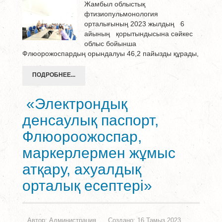
Жамбыл облыстық
фтизиопульмонология
орталығының 2023 жылдың 6
айының қорытындысына сәйкес
облыс бойынша
Флюорожоспардың орындалуы 46,2 пайызды құрады,
ПОДРОБНЕЕ...
«Электрондық
денсаулық паспорт,
Флюороожоспар,
маркерлермен жұмыс
атқару, ахуалдық
орталық есептері»
Автор:
Администрация
Создано: 16 Тамыз 2023