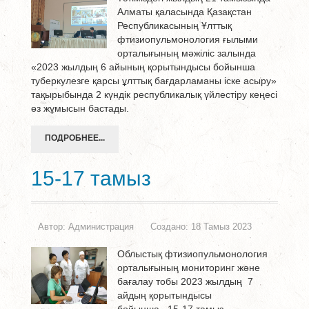
Алматы қаласында Қазақстан
Республикасының Ұлттық
фтизиопульмонология ғылыми
орталығының мәжіліс залында
«2023 жылдың 6 айының қорытындысы бойынша
туберкулезге қарсы ұлттық бағдарламаны іске асыру»
тақырыбында 2 күндік республикалық үйлестіру кеңесі
өз жұмысын бастады.
ПОДРОБНЕЕ...
15-17 тамыз
Автор:
Администрация
Создано: 18 Тамыз 2023
Облыстық фтизиопульмонология
орталығының мониторинг және
бағалау тобы 2023 жылдың 7
айдың қорытындысы