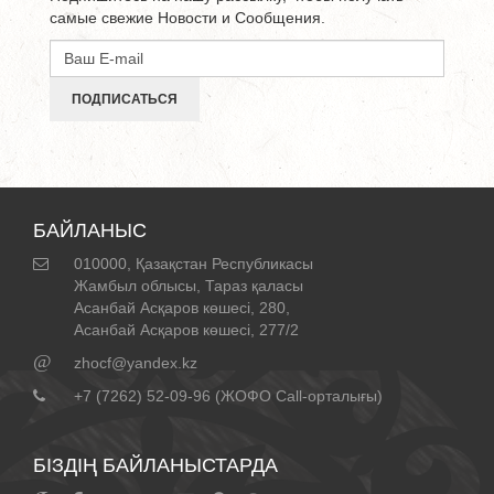
самые свежие Новости и Сообщения.
ПОДПИСАТЬСЯ
БАЙЛАНЫС
010000, Қазақстан Республикасы
Жамбыл облысы, Тараз қаласы
Асанбай Асқаров көшесі, 280,
Асанбай Асқаров көшесі, 277/2
@
zhocf@yandex.kz
+7 (7262) 52-09-96 (ЖОФО Call-орталығы)
БІЗДІҢ БАЙЛАНЫСТАРДА