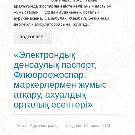
бойынша, 15-17 тамыз
аралығында жоспарлы әдістемелік ұйымдастыру
жұмыстарын Қордай ауданының орталық
ауруханасына, Сарыбулақ, Жамбыл, Бетқайнар
дәрігерлік амбулаториясына жүргізді.
ПОДРОБНЕЕ...
«Электрондық
денсаулық паспорт,
Флюороожоспар,
маркерлермен жұмыс
атқару, ахуалдық
орталық есептері»
Автор:
Администрация
Создано: 18 Тамыз 2023