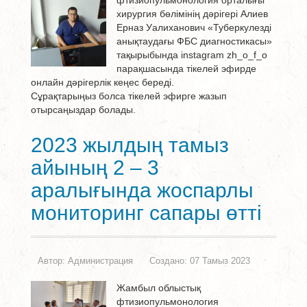
фтизиопульмонология орталығы
хирургия бөлімінің дәрігері Алиев
Ерназ Уалиханович «Туберкулезді
анықтаудағы ФБС диагностикасы»
тақырыбында instagram zh_o_f_o
парақшасында тікелей эфирде
онлайн дәрігерлік кеңес береді.
Сұрақтарыңыз болса тікелей эфирге жазып
отырсаңыздар болады.
2023 жылдың тамыз
айының 2 – 3
аралығында жоспарлы
мониторинг сапары өтті
Автор:
Администрация
Создано: 07 Тамыз 2023
Жамбыл облыстық
фтизиопульмонология