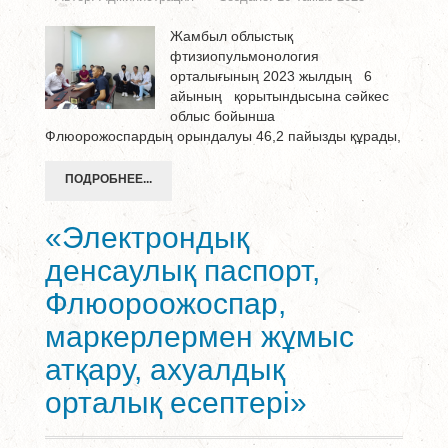
Жамбыл облыстық
фтизиопульмонология
орталығының 2023 жылдың 6
айының қорытындысына сәйкес
облыс бойынша
Флюорожоспардың орындалуы 46,2 пайызды құрады,
ПОДРОБНЕЕ...
«Электрондық
денсаулық паспорт,
Флюороожоспар,
маркерлермен жұмыс
атқару, ахуалдық
орталық есептері»