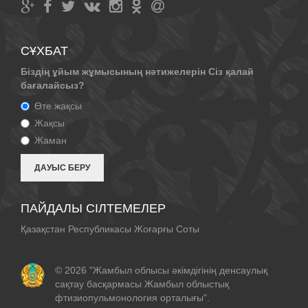
СҰХБАТ
Біздің ұйым жұмысының нәтижелерін Сіз қалай
бағалайсыз?
Өте жақсы
Жақсы
Жаман
ПАЙДАЛЫ СІЛТЕМЕЛЕР
Қазақстан Республикасы Жоғарғы Соты
© 2026 "Жамбыл облысы әкімдігінің денсаулық
сақтау басқармасы Жамбыл облыстық
фтизиопульмонология орталығы".