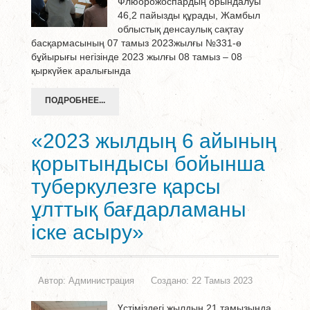
Флюорожоспардың орындалуы
46,2 пайызды құрады, Жамбыл
облыстық денсаулық сақтау
басқармасының 07 тамыз 2023жылғы №331-ө
бұйырығы негізінде 2023 жылғы 08 тамыз – 08
қыркүйек аралығында
ПОДРОБНЕЕ...
«2023 жылдың 6 айының
қорытындысы бойынша
туберкулезге қарсы
ұлттық бағдарламаны
іске асыру»
Автор:
Администрация
Создано: 22 Тамыз 2023
Үстіміздегі жылдың 21 тамызында