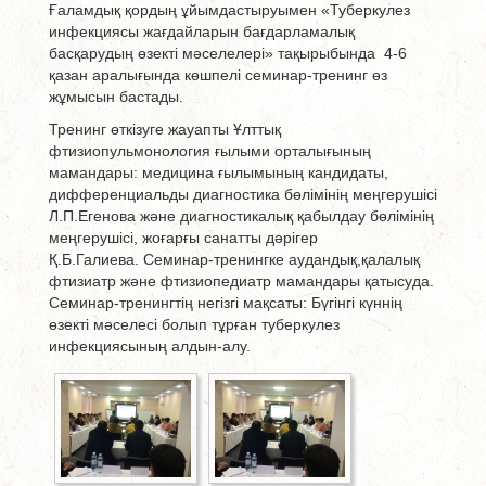
Ғаламдық қордың ұйымдастыруымен «Туберкулез
инфекциясы жағдайларын бағдарламалық
басқарудың өзекті мәселелері» тақырыбында 4-6
қазан аралығында көшпелі семинар-тренинг өз
жұмысын бастады.
Тренинг өткізуге жауапты Ұлттық
фтизиопульмонология ғылыми орталығының
мамандары: медицина ғылымының кандидаты,
дифференциальды диагностика бөлімінің меңгерушісі
Л.П.Егенова және диагностикалық қабылдау бөлімінің
меңгерушісі, жоғарғы санатты дәрігер
Қ.Б.Галиева. Семинар-тренингке аудандық,қалалық
фтизиатр және фтизиопедиатр мамандары қатысуда.
Семинар-тренингтің негізгі мақсаты: Бүгінгі күннің
өзекті мәселесі болып тұрған туберкулез
инфекциясының алдын-алу.