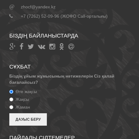
@
zhocf@yandex.kz
+7 (7262) 52-09-96 (ЖОФО Call-орталығы)
БІЗДІҢ БАЙЛАНЫСТАРДА
СҰХБАТ
Біздің ұйым жұмысының нәтижелерін Сіз қалай
бағалайсыз?
Өте жақсы
Жақсы
Жаман
ПАЙДАЛЫ СІЛТЕМЕЛЕР