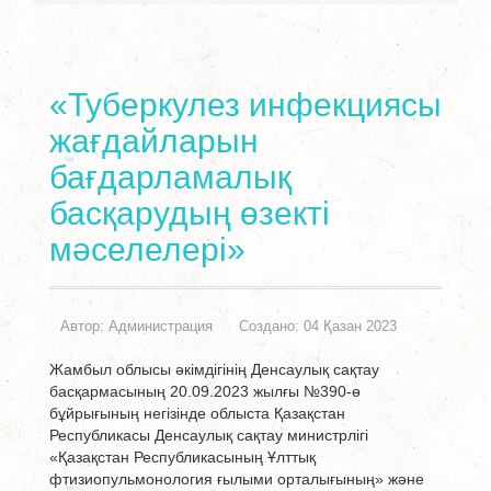
«Туберкулез инфекциясы
жағдайларын
бағдарламалық
басқарудың өзекті
мәселелері»
Автор:
Администрация
Создано: 04 Қазан 2023
Жамбыл облысы әкімдігінің Денсаулық сақтау
басқармасының 20.09.2023 жылғы №390-ө
бұйрығының негізінде облыста Қазақстан
Республикасы Денсаулық сақтау министрлігі
«Қазақстан Республикасының Ұлттық
фтизиопульмонология ғылыми орталығының» және