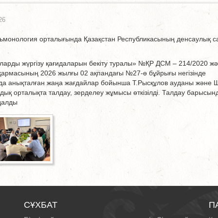
26
монология орталығында Қазақстан Республикасының денсаулық с
аларды жүргізу қағидаларын бекіту туралы» №ҚР ДСМ – 214/2020 ж
қармасының 2026 жылғы 02 ақпандағы №27-ө бұйрығы негізінде
да анықталған жаңа жағдайлар бойынша Т.Рысқұлов ауданы және 
қ орталықта талдау, зерделеу жұмысы өткізілді. Талдау барысын
далды
СҰХБАТ
П