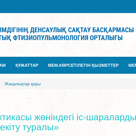
АМ
ҚҰЖАТТАР
МЕМ.КӨРСЕТІЛЕТІН ҚЫЗМЕТТЕР
МЕ
Жаңалықтар қоры
тикасы жөніндегі іс-шаралард
екіту туралы»