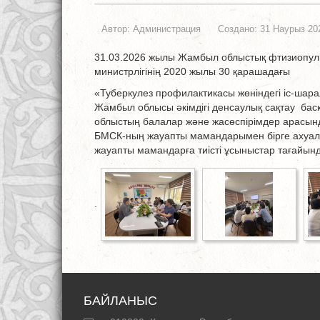
Автор:
Администрация
Создано: 31 Наурыз 20
31.03.2026 жылы Жамбыл облыстық фтизиопуль
министрлігінің 2020 жылы 30 қарашадағы
«Туберкулез профилактикасы жөніндегі іс-шар
Жамбыл облысы әкімдігі денсаулық сақтау бас
облыстың балалар және жасөспірімдер арасын
БМСК-ның жауапты мамандарымен бірге ахуалды
жауапты мамандарға тиісті ұсыныстар тағайын
.
БАЙЛАНЫС