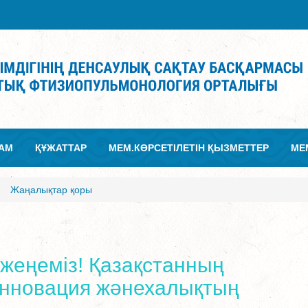
АМ
ҚҰЖАТТАР
МЕМ.КӨРСЕТІЛЕТІН ҚЫЗМЕТТЕР
МЕ
Жаңалықтар қоры
і жеңеміз! Қазақстанның
нновация жәнехалықтың