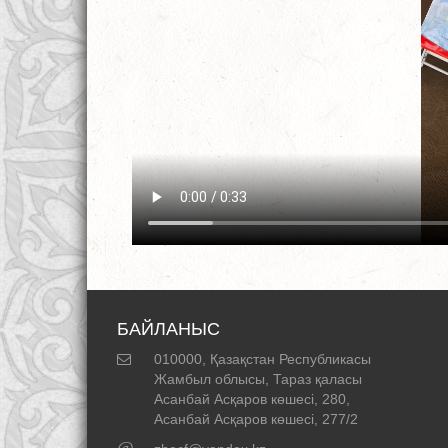
БАЙЛАНЫС
010000, Қазақстан Республикасы
Жамбыл облысы, Тараз қаласы
Асанбай Асқаров көшесі, 280,
Асанбай Асқаров көшесі, 277/2