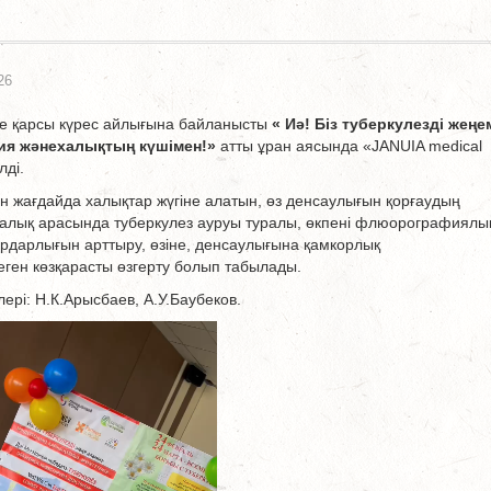
26
ге қарсы күрес айлығына байланысты
« Иә! Біз туберкулезді жеңем
ия және
халықтың күшімен!»
атты ұран аясында «JANUIA medical
лді.
ан жағдайда халықтар жүгіне алатын, өз денсаулығын қорғаудың
 Халық арасында туберкулез ауруы туралы, өкпені флюорографиялы
ардарлығын арттыру, өзіне, денсаулығына қамкорлық
деген көзқарасты өзгерту болып табылады.
ері: Н.К.Арысбаев, А.У.Баубеков.