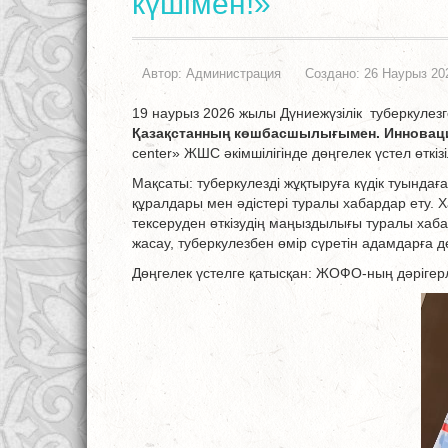
күшімен!»
Автор:
Администрация
Создано: 26 Наурыз 20
19 наурыз 2026 жылы Дүниежүзілік туберкулез
Қазақстанның көшбасшылығымен. Инновац
center» ЖШС әкімшілігінде дөңгелек үстел өткізі
Мақсаты: туберкулезді жұқтыруға күдік туындағ
құралдары мен әдістері туралы хабардар ету.
тексеруден өткізудің маңыздылығы туралы хаб
жасау, туберкулезбен өмір сүретін адамдарға 
Дөңгелек үстелге қатысқан: ЖОФО-ның дәрігерл