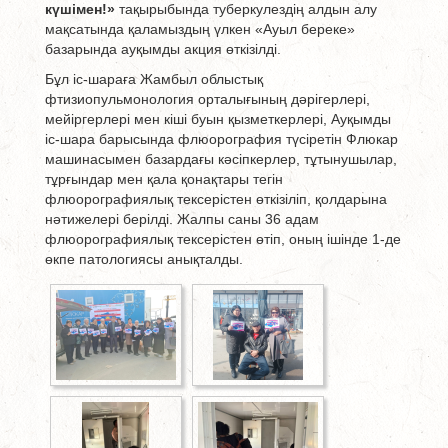
күшімен!»
тақырыбында туберкулездің алдын алу
мақсатында қаламыздың үлкен «Ауыл береке»
базарында ауқымды акция өткізілді.
Бұл іс-шараға Жамбыл облыстық
фтизиопульмонология орталығының дәрігерлері,
мейіргерлері мен кіші буын қызметкерлері, Ауқымды
іс-шара барысында флюорография түсіретін Флюкар
машинасымен базардағы кәсіпкерлер, тұтынушылар,
тұрғындар мен қала қонақтары тегін
флюорографиялық тексерістен өткізіліп, қолдарына
нәтижелері берілді. Жалпы саны 36 адам
флюорографиялық тексерістен өтіп, оның ішінде 1-де
өкпе патологиясы анықталды.