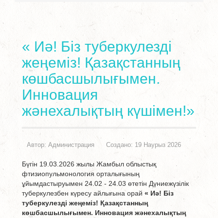
« Иә! Біз туберкулезді
жеңеміз! Қазақстанның
көшбасшылығымен.
Инновация
жәнехалықтың күшімен!»
Автор:
Администрация
Создано: 19 Наурыз 2026
Бүгін 19.03.2026 жылы Жамбыл облыстық
фтизиопульмонология орталығының
ұйымдастыруымен 24.02 - 24.03 өтетін Дүниежүзілік
туберкулезбен күресу айлығына орай
« Иә! Біз
туберкулезді жеңеміз! Қазақстанның
көшбасшылығымен. Инновация жәнехалықтың