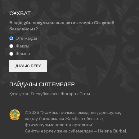
СҰХБАТ
Біздің ұйым жұмысының нәтижелерін Сіз қалай
бағалайсыз?
Өте жақсы
Жақсы
Жаман
ПАЙДАЛЫ СІЛТЕМЕЛЕР
Қазақстан Республикасы Жоғарғы Соты
© 2026 "Жамбыл облысы әкімдігінің денсаулық
сақтау басқармасы Жамбыл облыстық
фтизиопульмонология орталығы".
Сайтты әзірлеу және сүйемелдеу –
Helena Burbel
.