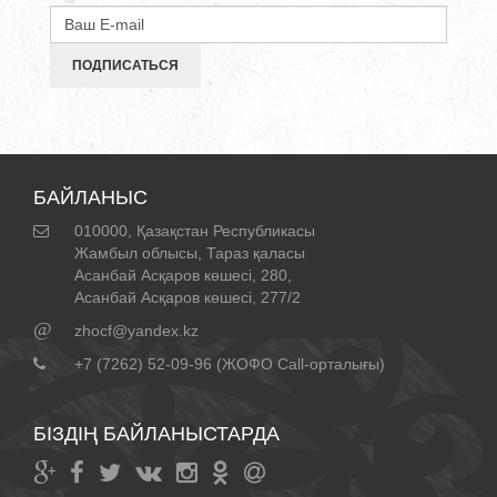
ПОДПИСАТЬСЯ
БАЙЛАНЫС
010000, Қазақстан Республикасы
Жамбыл облысы, Тараз қаласы
Асанбай Асқаров көшесі, 280,
Асанбай Асқаров көшесі, 277/2
@
zhocf@yandex.kz
+7 (7262) 52-09-96 (ЖОФО Call-орталығы)
БІЗДІҢ БАЙЛАНЫСТАРДА