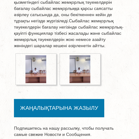
қызметіндегі сыбайлас жемқорлық тәуекелдерін
бағалау сыбайлас жемқорлыққа қарсы саясатты
әзірлеу сатысында да, оны бекіткеннен кейін де
тұрақты негізде жүргізіледі.Сыбайлас жемқорлық
тәуекелдерін бағалау негізінде сыбайлас жемқорлық-
қауіпті функциялар тізбесі жасалады және сыбайлас
жемқорлық тәуекелдерін жою немесе азайту
жөніндегі шаралар кешені әзірленетін айтты.
ЖАҢАЛЫҚТАРЫНА ЖАЗЫЛУ
Подпишитесь на нашу рассылку, чтобы получать
самые свежие Новости и Сообщения.