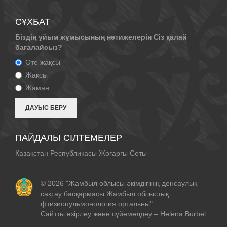
СҰХБАТ
Біздің ұйым жұмысының нәтижелерін Сіз қалай
бағалайсыз?
Өте жақсы
Жақсы
Жаман
ПАЙДАЛЫ СІЛТЕМЕЛЕР
Қазақстан Республикасы Жоғарғы Соты
© 2026 "Жамбыл облысы әкімдігінің денсаулық
сақтау басқармасы Жамбыл облыстық
фтизиопульмонология орталығы".
Сайтты әзірлеу және сүйемелдеу –
Helena Burbel
.