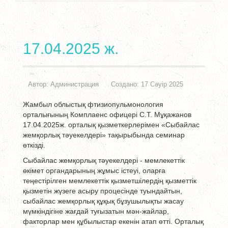
17.04.2025 ж.
Автор:
Администрация
Создано: 17 Сәуір 2025
Жамбыл облыстық фтизиопульмонология
орталығының Комплаенс офицері С.Т. Мұқажанов
17.04.2025ж. орталық қызметкерлерімен «Сыбайлас
жемқорлық тәуекелдері» тақырыбында семинар
өткізді.
Сыбайлас жемқорлық тәуекелдерi - мемлекеттiк
өкiмет органдарының жұмыс iстеуi, оларға
теңестiрiлген мемлекеттiк қызметшiлердiң қызметтiк
қызметiн жүзеге асыру процесiнде туындайтын,
сыбайлас жемқорлық құқық бұзушылықты жасау
мүмкiндiгiне жағдай туғызатын мән-жайлар,
факторлар мен құбылыстар екенін атап өтті. Орталық