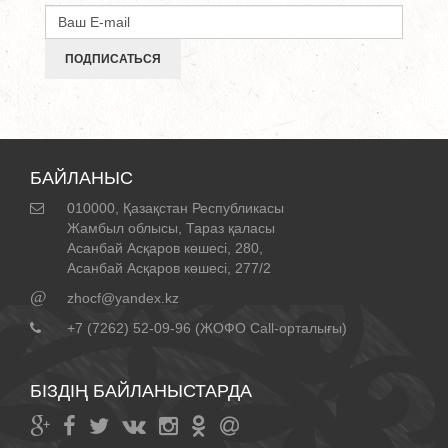
ПОДПИСАТЬСЯ
БАЙЛАНЫС
010000, Қазақстан Республикасы
Жамбыл облысы, Тараз қаласы
Асанбай Асқаров көшесі, 280,
Асанбай Асқаров көшесі, 277/2
@
zhocf@yandex.kz
+7 (7262) 52-09-96 (ЖОФО Call-орталығы)
БІЗДІҢ БАЙЛАНЫСТАРДА