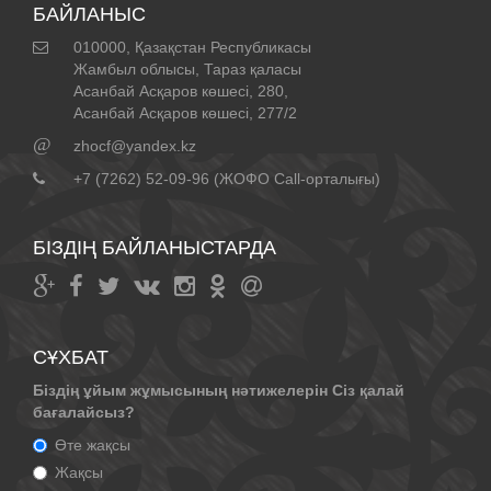
БАЙЛАНЫС
010000, Қазақстан Республикасы
Жамбыл облысы, Тараз қаласы
Асанбай Асқаров көшесі, 280,
Асанбай Асқаров көшесі, 277/2
@
zhocf@yandex.kz
+7 (7262) 52-09-96 (ЖОФО Call-орталығы)
БІЗДІҢ БАЙЛАНЫСТАРДА
СҰХБАТ
Біздің ұйым жұмысының нәтижелерін Сіз қалай
бағалайсыз?
Өте жақсы
Жақсы