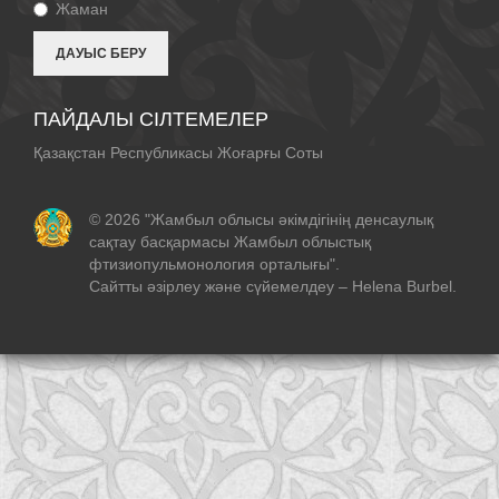
Жаман
ПАЙДАЛЫ СІЛТЕМЕЛЕР
Қазақстан Республикасы Жоғарғы Соты
© 2026 "Жамбыл облысы әкімдігінің денсаулық
сақтау басқармасы Жамбыл облыстық
фтизиопульмонология орталығы".
Сайтты әзірлеу және сүйемелдеу –
Helena Burbel
.