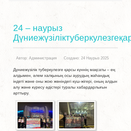
24 – наурыз
Дүниежүзіліктуберкулезгеқа
Автор:
Администрация
Создано: 24 Наурыз 2025
Дүниежүзілік туберкулезге қарсы күннің мақсаты – ең
алдымен, әлем халқының осы аурудың жаһандық
індеті және оны жою жөніндегі күш-жігері, оның алдын
алу және күресу әдістері туралы хабардарлығын
арттыру.