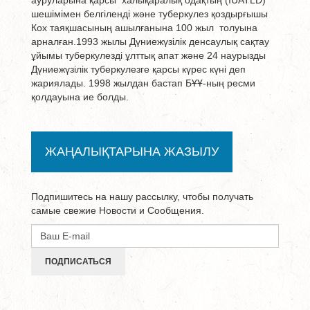
ауруларына қарсы халықаралық одақтың (IUATLD)
шешімімен белгіленді және туберкулез қоздырғышы
Кох таяқшасының ашылғанына 100 жыл толуына
арналған.1993 жылы Дүниежүзілік денсаулық сақтау
ұйымы туберкулезді ұлттық апат және 24 наурызды
Дүниежүзілік туберкулезге қарсы күрес күні деп
жариялады. 1998 жылдан бастап БҰҰ-ның ресми
қолдауына ие болды.
ЖАҢАЛЫҚТАРЫНА ЖАЗЫЛУ
Подпишитесь на нашу рассылку, чтобы получать
самые свежие Новости и Сообщения.
ПОДПИСАТЬСЯ