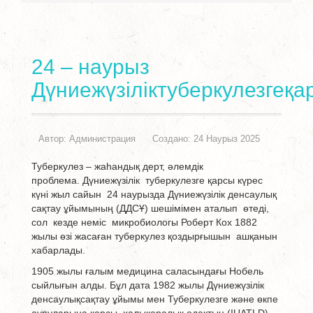
24 – наурыз
Дүниежүзіліктуберкулезгеқа
Автор:
Администрация
Создано: 24 Наурыз 2025
Туберкулез – жаһандық дерт, әлемдік
проблема. Дүниежүзілік туберкулезге қарсы күрес
күні жыл сайын 24 наурызда Дүниежүзілік денсаулық
сақтау ұйымының (ДДСҰ) шешімімен аталып өтеді,
сол кезде неміс микробиологы Роберт Кох 1882
жылы өзі жасаған туберкулез қоздырғышын ашқанын
хабарлады.
1905 жылы ғалым медицина саласындағы Нобель
сыйлығын алды. Бұл дата 1982 жылы Дүниежүзілік
денсаулықсақтау ұйымы мен Туберкулезге және өкпе