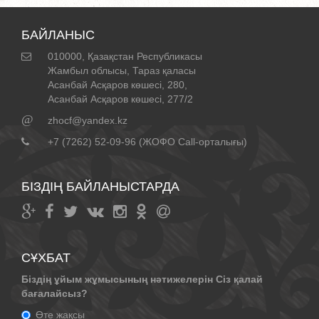
БАЙЛАНЫС
010000, Қазақстан Республикасы
Жамбыл облысы, Тараз қаласы
Асанбай Асқаров көшесі, 280,
Асанбай Асқаров көшесі, 277/2
@
zhocf@yandex.kz
+7 (7262) 52-09-96 (ЖОФО Call-орталығы)
БІЗДІҢ БАЙЛАНЫСТАРДА
СҰХБАТ
Біздің ұйым жұмысының нәтижелерін Сіз қалай
бағалайсыз?
Өте жақсы