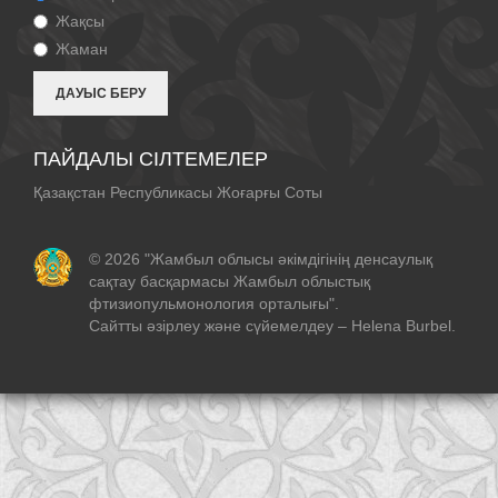
Жақсы
Жаман
ПАЙДАЛЫ СІЛТЕМЕЛЕР
Қазақстан Республикасы Жоғарғы Соты
© 2026 "Жамбыл облысы әкімдігінің денсаулық
сақтау басқармасы Жамбыл облыстық
фтизиопульмонология орталығы".
Сайтты әзірлеу және сүйемелдеу –
Helena Burbel
.