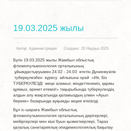
19.03.2025 жылы
Автор:
Администрация
Создано: 20 Наурыз 2025
Бүгін 19.03.2025 жылы Жамбыл облыстық
фтизиопульмонология орталығының
ұйымдастыруымен 24.02 - 24.03 өтетін Дүниежүзілік
туберкулезбен күресу айлығына орай «Ия, Біз
ТУБЕРКУЛЕЗДІ жеңе аламыз: міндеттенеміз, қаржы
құямыз, әрекет етеміз!» тақырыбында туберкулездің
алдын алу мақсатында қаламыздың үлкен «Ауыл
береке» базарында ауқымды акция өткізілді.
Бұл іс-шараға Жамбыл облыстық
фтизиопульмонология орталығының дәрігерлері,
мейіргерлері мен кіші буын қызметкерлері, Тараз
қалалық санитариялық-эпидемиологиялық бақылау