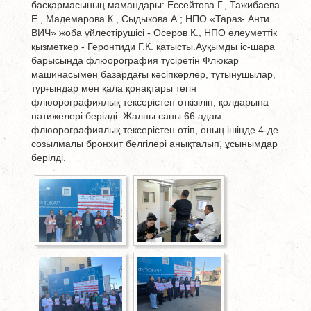
басқармасының мамандары: Ессейтова Г., Тажибаева
Е., Мадемарова К., Сыдыкова А.; НПО «Тараз- Анти
ВИЧ» жоба үйлестірушісі - Осеров К., НПО әлеуметтік
қызметкер - Геронтиди Г.К. қатысты.Ауқымды іс-шара
барысында флюорография түсіретін Флюкар
машинасымен базардағы кәсіпкерлер, тұтынушылар,
тұрғындар мен қала қонақтары тегін
флюорографиялық тексерістен өткізіліп, қолдарына
нәтижелері берілді. Жалпы саны 66 адам
флюорографиялық тексерістен өтіп, оның ішінде 4-де
созылмалы бронхит белгілері анықталып, ұсынымдар
берілді.