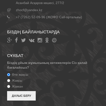
Асанбай Асқаров көшесі, 277/2
@
zhocf@yandex.kz
+7 (7262) 52-09-96 (ЖОФО Call-орталығы)
БІЗДІҢ БАЙЛАНЫСТАРДА
СҰХБАТ
Біздің ұйым жұмысының нәтижелерін Сіз қалай
бағалайсыз?
Өте жақсы
Жақсы
Жаман