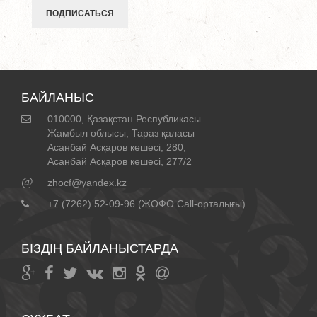
ПОДПИСАТЬСЯ
БАЙЛАНЫС
010000, Қазақстан Республикасы
Жамбыл облысы, Тараз қаласы
Асанбай Асқаров көшесі, 280,
Асанбай Асқаров көшесі, 277/2
@
zhocf@yandex.kz
+7 (7262) 52-09-96 (ЖОФО Call-орталығы)
БІЗДІҢ БАЙЛАНЫСТАРДА