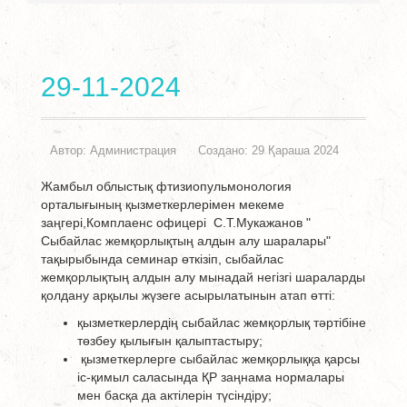
29-11-2024
Автор:
Администрация
Создано: 29 Қараша 2024
Жамбыл облыстық фтизиопульмонология
орталығының қызметкерлерімен мекеме
заңгері,Комплаенс офицері С.Т.Мукажанов "
Сыбайлас жемқорлықтың алдын алу шаралары"
тақырыбында семинар өткізіп, сыбайлас
жемқорлықтың алдын алу мынадай негізгі шараларды
қолдану арқылы жүзеге асырылатынын атап өтті:
қызметкерлердің сыбайлас жемқорлық тәртібіне
төзбеу қылығын қалыптастыру;
қызметкерлерге сыбайлас жемқорлыққа қарсы
іс-қимыл саласында ҚР заңнама нормалары
мен басқа да актілерін түсіндіру;