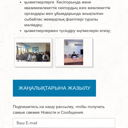
қызметкерлерге Кәсіпорында және
квазимемлекеттік сектордың өзге мемлекеттік
органдары мен ұйымдарында анықталған
сыбайлас жемқорлық фактілері туралы
мәлімдеу;
қызметкерлермен түсіндіру әңгімелерін өткізу;
ЖАҢАЛЫҚТАРЫНА ЖАЗЫЛУ
Подпишитесь на нашу рассылку, чтобы получать
самые свежие Новости и Сообщения.