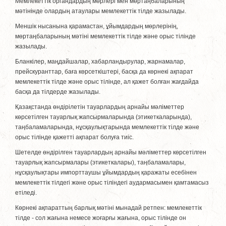
Мемлекеттік органдардың мөрлерi мен мөртаңбаларының
мәтiнiнде олардың атаулары мемлекеттік тiлде жазылады.
Меншiк нысанына қарамастан, ұйымдардың мөрлерiнiң,
мөртаңбаларының мәтiнi мемлекеттік тiлде және орыс тілінде
жазылады.
Бланкiлер, маңдайшалар, хабарландырулар, жарнамалар,
прейскуранттар, баға көрсеткiштерi, басқа да көрнекi ақпарат
мемлекеттік тiлде және орыс тілінде, ал қажет болған жағдайда
басқа да тiлдерде жазылады.
Қазақстанда өндiрiлетiн тауарлардың арнайы мәлiметтер
көрсетiлген тауарлық жапсырмаларында (этикеткаларында),
таңбаламаларында, нұсқаулықтарында мемлекеттік тiлде және
орыс тілінде қажеттi ақпарат болуға тиiс.
Шетелде өндiрiлген тауарлардың арнайы мәлiметтер көрсетiлген
тауарлық жапсырмалары (этикеткалары), таңбаламалары,
нұсқаулықтары импорттаушы ұйымдардың қаражаты есебiнен
мемлекеттік тiлдегi және орыс тiліндегі аудармасымен қамтамасыз
етiледi.
Көрнекi ақпараттың барлық мәтiнi мынадай ретпен: мемлекеттік
тiлде - сол жағына немесе жоғарғы жағына, орыс тілінде он