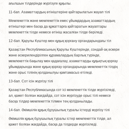
ағылшын тілдерінде жүргізуге құқылы.
11-бап. Азаматтардың өтiнiштерiне қайтарылатын жауап тілі
Мемлекеттік және мемлекеттік емес ұйымдардың азаматтардың
өтiнiштерi мен басқа да құжаттарға қайтаратын жауаптары
мемлекеттік тiлде немесе өтiнiш жасалған тiлде берiледi.
12-бап. Қарулы Күштер мен құқық қорғану органдарындағы тiл
Қазақстан Республикасының Қарулы Күштерiнде, сондай-ақ әскери
және әскерилендiрiлген құрамалардың барлық түрiнде,
мемлекеттік бақылау мен қадағалау, азаматтарды құқықтық қорғау
ұйымдарында және құқық қорғау органдарында мемлекеттік тiлдiң
және орыс тілінiң қолданылуы қамтамасыз етiледi.
13-бап. Сот iсiн жүргiзу тілі
Қазақстан Республикасында сот iсi мемлекеттік тiлде жүргiзiледi,
ал, қажет болған жағдайда, сот iсiн жүргiзуде орыс тілі немесе
басқа тiлдер мемлекеттік тiлмен тең қолданылады.
14-бап. Әкiмшiлiк құқық бұзушылық туралы iстердi жүргiзу тілі
Әкiмшiлiк құқық бұзушылық туралы iстер мемлекеттік тiлде, ал
қажет болған жағдайда, басқа да тiлдерде жүргiзiледi.