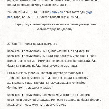
адамдар қайтыс болған күннен бастап кемінде бес жыл өткен соң
олардың есімдерін беру болып табылады.
26-бап. 2004.20.12 № 13-III ҚР
Заңымен
алып тасталды (
бұр.
ред.
қара) (2005.01.01. бастап қолданысқа енгізілді)
6 тарау. Тiлдi шетелдермен және халықаралық ұйымдармен
қатынастарда пайдалану
27-бап. Тiл - халықаралық қызметте
Қазақстан Республикасының дипломатиялық өкiлдiктерi мен
Қазақстан Республикасының халықаралық ұйымдар жанындағы
өкiлдiктерiнiң қызметi мемлекеттік тiлде, қажет болған жағдайда
басқа да тiлдердi пайдаланып жүзеге асырылады.
Екiжақты халықаралық шарттар, әдетте, уағдаласушы
тараптардың мемлекеттік тiлдерiнде жасалады, көпжақты
халықаралық шарттар оған қатысушылардың келісімiмен
белгiленген тiлдерде жасалады.
Қазақстан Республикасында басқа мемлекеттер өкiлдерiмен
өткiзiлетiн ресми қабылдаулар мен өзге де шаралар басқа тiлдерге
аударылып, мемлекеттік тiлде жүргiзіледi.