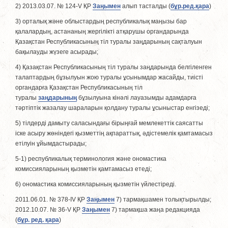
2) 2013.03.07. № 124-V ҚР
Заңымен
алып тасталды (
бұр.ред.қара
)
3) орталық және облыстардың республикалық маңызы бар
қалалардың, астананың жергiлiктi атқарушы органдарында
Қазақстан Республикасының тiл туралы заңдарының сақталуын
бақылауды жүзеге асырады;
4) Қазақстан Республикасының тiл туралы заңдарында белгiленген
талаптардың бұзылуын жою туралы ұсынымдар жасайды, тиiстi
органдарға Қазақстан Республикасының тiл
туралы
заңдарының
бұзылуына кiнәлi лауазымды адамдарға
тәртiптiк жазалау шараларын қолдану туралы ұсыныстар енгiзеді;
5) тiлдердi дамыту саласындағы бiрыңғай мемлекеттік саясатты
iске асыру жөніндегі қызметтiң ақпараттық, әдiстемелiк қамтамасыз
етiлуiн ұйымдастырады;
5-1) республикалық терминология және ономастика
комиссияларының қызметiн қамтамасыз етеді;
6) ономастика комиссияларының қызметiн үйлестiредi.
2011.06.01. № 378-IV ҚР
Заңымен
7) тармақшамен толықтырылды;
2012.10.07. № 36-V ҚР
Заңымен
7) тармақша жаңа редакцияда
(
бұр. ред. қара
)