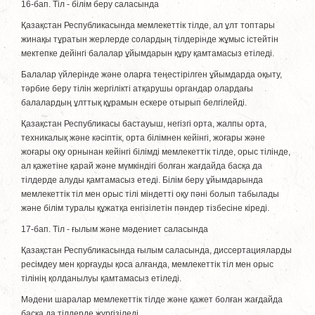
16-бап. Тiл - білім беру саласында
Қазақстан Республикасында мемлекеттік тiлде, ал ұлт топтары
жинақы тұратын жерлерде солардың тiлдерiнде жұмыс iстейтiн
мектепке дейiнгi балалар ұйымдарын құру қамтамасыз етiледi.
Балалар үйлерiнде және оларға теңестiрiлген ұйымдарда оқыту,
тәрбие беру тілін жергiлiктi атқарушы органдар олардағы
балалардың ұлттық құрамын ескере отырып белгiлейдi.
Қазақстан Республикасы бастауыш, негізгі орта, жалпы орта,
техникалық және кәсіптік, орта білімнен кейінгі, жоғары және
жоғары оқу орнынан кейінгі білімдi мемлекеттік тiлде, орыс тілінде,
ал қажетiне қарай және мүмкiндiгi болған жағдайда басқа да
тiлдерде алуды қамтамасыз етедi. Білім беру ұйымдарында
мемлекеттік тiл мен орыс тілі мiндеттi оқу пәнi болып табылады
және білім туралы құжатқа енгiзiлетiн пәндер тiзбесiне кiредi.
17-бап. Тiл - ғылым және мәдениет саласында
Қазақстан Республикасында ғылым саласында, диссертацияларды
ресiмдеу мен қорғауды қоса алғанда, мемлекеттік тiл мен орыс
тілінiң қолданылуы қамтамасыз етiледi.
Мәдени шаралар мемлекеттік тiлде және қажет болған жағдайда
басқа да тiлдерде жүргiзiледi.