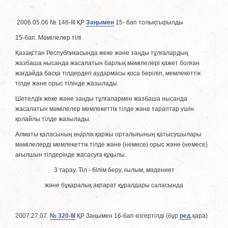
2006.05.06 № 146-III ҚР
Заңымен
15- бап толықтырылды
15-бап. Мәмiлелер тілі
Қазақстан Республикасында жеке және заңды тұлғалардың
жазбаша нысанда жасалатын барлық мәмiлелерi қажет болған
жағдайда басқа тiлдердегi аудармасы қоса берiлiп, мемлекеттік
тiлде және орыс тілінде жазылады.
Шетелдiк жеке және заңды тұлғалармен жазбаша нысанда
жасалатын мәмiлелер мемлекеттік тiлде және тараптар үшiн
қолайлы тiлде жазылады.
Алматы қаласының өңірлік қаржы орталығының қатысушылары
мәмілелерді мемлекеттік тілде және (немесе) орыс және (немесе)
ағылшын тілдерінде жасасуға құқылы.
3 тарау. Тiл - білім беру, ғылым, мәдениет
және бұқаралық ақпарат құралдары саласында
2007.27.07.
№ 320-III
ҚР Заңымен 16-бап өзгертілді (бұр.
ред
.қара)