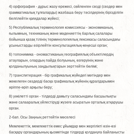
4) орфография - дұрыс жазу ережесi, сөйленген сөздi (сөздер мен
грамматикалық тұлғаларды) жазбаша беру тәсiлдерiнiң бiрiздiлiгiн
белгiлейтiн қағидалар жүйесi;
5) Республикалық терминология комиссиясы - экономиканың,
ғылымның, техниканың және мәдениеттiң барлық салалары
бойынша қазақ тiлiнiң терминологиялық лексикасы саласындағы
ұсыныстарды әзiрлейтiн консультациялық-кеңесшi орган;
6) топонимика - ономастиканың географиялық объектiлердiң
атауларын, олардың пайда болуының, өзгеруінің және
қолданылуының заңдылықтарын зерттейтiн бөлiмi;
7) транслитерация - бiр графикалық жүйедегi мәтiндер мен
жекелеген сөздердi басқа графикалық жүйенiң құралдарымен
әрiппе-әріп арқылы беру;
8) уәкілетті орган - тілдерді дамыту саласындағы басшылықты
және салааралық үйлестіруді жүзеге асыратын орталық атқарушы
орган.
2-бап. Осы Заңның реттейтiн мәселесi
Мемлекеттік, мемлекеттік емес ұйымдар мен жергiлiктi өзiн-өзi
басқару органдарының қызметiнде тiлдердi қолдануға байланысты