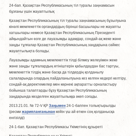
24-бап. Қазақстан Республикасының тiл туралы заңнамасын
бұзғаны үшiн жауаптылық
Қазақстан Республикасының тiл туралы заңнамасының бұзылуына
кiнәлi мемлекеттiк органдардың бiрiншi басшылары не жауапты
хатшылары немесе Қазақстан Республикасының Президентi
айқындайтын өзге де лауазымды адамдар, сондай-ақ жеке және
заңды тұлғалар Қазақстан Республикасының заңдарына сәйкес
жауаптылықта болады.
Лауазымды адамның мемлекеттiк тiлдi бiлмеу желеуiмен жеке
және заңды тұлғалардың өтiнiштерiн қабылдаудан бас тартуы,
мемлекеттiк тiлдің және басқа да тiлдердің қолданылу
салаларында олардың пайдаланылуына кез келген кедергi келтiру,
сондай-ақ деректемелер мен көрнекі ақпаратты орналастыру
бойынша талаптарды бұзу Қазақстан Республикасының
заңдарында көзделген жауаптылыққа әкеп соғады.
2013.21.01. № 72-V ҚР
Заңымен
24-1-баппен толықтырылды
(ресми
жарияланғанынан
кейін үш ай өткен соң қолданысқа
енгізiлдi)
24-1-бап. Қазақстан Республикасы Үкіметінің құзыреті