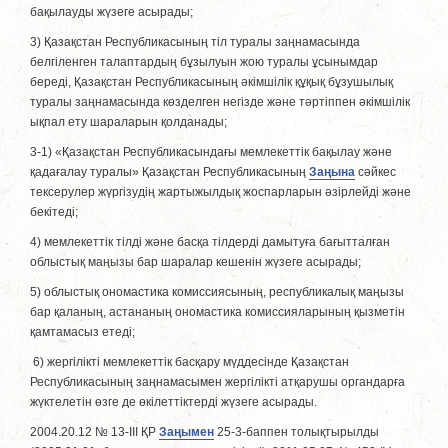
бақылауды жүзеге асырады;
3) Қазақстан Республикасының тiл туралы заңнамасында
белгiленген талаптардың бұзылуын жою туралы ұсынымдар
береді, Қазақстан Республикасының әкімшілік құқық бұзушылық
туралы заңнамасында көзделген негізде және тәртіппен әкімшілік
ықпал ету шараларын қолданады;
3-1) «Қазақстан Республикасындағы мемлекеттік бақылау және
қадағалау туралы» Қазақстан Республикасының
Заңына
сәйкес
тексерулер жүргізудің жартыжылдық жоспарларын әзірлейді және
бекітеді;
4) мемлекеттік тiлдi және басқа тiлдердi дамытуға бағытталған
облыстық маңызы бар шаралар кешенiн жүзеге асырады;
5) облыстық ономастика комиссиясының, республикалық маңызы
бар қаланың, астананың ономастика комиссияларының қызметiн
қамтамасыз етедi;
6) жергілікті мемлекеттік басқару мүддесінде Қазақстан
Республикасының заңнамасымен жергілікті атқарушы органдарға
жүктелетін өзге де өкілеттіктерді жүзеге асырады.
2004.20.12 № 13-III ҚР
Заңымен
25-3-баппен толықтырылды