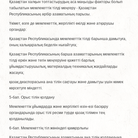
Қазақстан халқын топтастырудың аса маңызды факторы болып
табылатын мемлекеттік тiлдi меңгеру - Қазақстан
Республикасының әрбiр азаматының парызы.
Үкiмет, өзге де мемлекеттік, жергiлiктi өкiлдi және атқарушы
органдар:
Қазақстан Республикасында мемлекеттік тiлдi барынша дамытуға,
оның халықаралық беделiн нығайтуға;
Қазақстан Республикасының барша азаматтарының мемлекеттік
тiлдi еркiн және тегiн меңгеруiне қажеттi барлық
ұйымдастырушылық, материалдық-техникалық жағдайларды
жасауға;
қазақ диаспорасына ана тілін сақтауы және дамытуы үшiн көмек
көрсетуге мiндеттi.
5-бап. Орыс тілін қолдану
Мемлекеттік ұйымдарда және жергiлiктi өзiн-өзi басқару
органдарында орыс тілі ресми түрде қазақ тілімен тең
қолданылады.
6-бап. Мемлекеттiң тiл жөніндегі қамқорлығы
Қазақстан Республикасының азаматының ана тілін қолдануына,