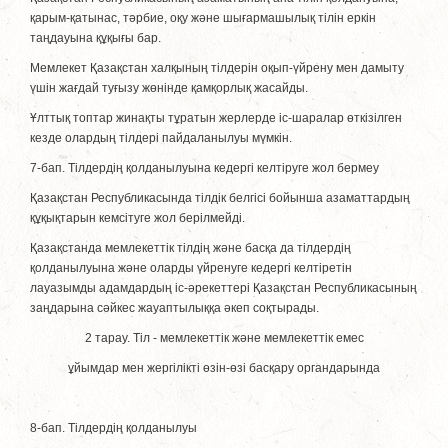
қарым-қатынас, тәрбие, оқу және шығармашылық тілін еркiн
таңдауына құқығы бар.
Мемлекет Қазақстан халқының тiлдерiн оқып-үйрену мен дамыту
үшiн жағдай туғызу жөнiнде қамқорлық жасайды.
Ұлттық топтар жинақты тұратын жерлерде iс-шаралар өткiзiлген
кезде олардың тiлдерi пайдаланылуы мүмкiн.
7-бап. Тiлдердiң қолданылуына кедергi келтiруге жол бермеу
Қазақстан Республикасында тiлдiк белгiсi бойынша азаматтардың
құқықтарын кемсiтуге жол берiлмейдi.
Қазақстанда мемлекеттік тiлдiң және басқа да тiлдердiң
қолданылуына және оларды үйренуге кедергi келтiретiн
лауазымды адамдардың iс-әрекеттерi Қазақстан Республикасының
заңдарына сәйкес жауаптылыққа әкеп соқтырады.
2 тарау. Тiл - мемлекеттік және мемлекеттік емес
ұйымдар мен жергiлiктi өзiн-өзi басқару органдарында
8-бап. Тiлдердiң қолданылуы