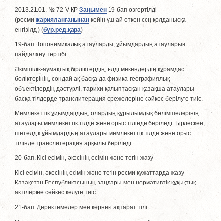
2013.21.01. № 72-V ҚР
Заңымен
19-бап өзгертілді
(ресми
жарияланғанынан
кейін үш ай өткен соң қолданысқа
енгізiлдi) (
бұр.ред.қара
)
19-бап. Топонимикалық атауларды, ұйымдардың атауларын
пайдалану тәртібі
Әкімшілік-аумақтық бірліктердің, елді мекендердің құрамдас
бөліктерінің, сондай-ақ басқа да физика-географиялық
объектiлердiң дәстүрлi, тарихи қалыптасқан қазақша атаулары
басқа тiлдерде транслитерация ережелерiне сәйкес берiлуге тиiс.
Мемлекеттік ұйымдардың, олардың құрылымдық бөлiмшелерiнiң
атаулары мемлекеттік тiлде және орыс тілінде берiледi. Бiрлескен,
шетелдiк ұйымдардың атаулары мемлекеттік тiлде және орыс
тілінде транслитерация арқылы берiледi.
20-бап. Кiсi есiмiн, әкесiнiң есiмiн және тегiн жазу
Кiсi есiмiн, әкесiнiң есiмiн және тегiн ресми құжаттарда жазу
Қазақстан Республикасының заңдары мен нормативтiк құқықтық
актілеріне сәйкес келуге тиiс.
21-бап. Деректемелер мен көрнекi ақпарат тілі