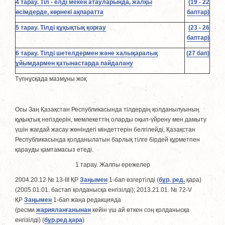
4 тарау. Тiл - елдi мекен атауларында, жалқы
(19 - 22
өсiмдерде, көрнекi ақпаратта
баптар)
5 тарау. Тiлдi құқықтық қорғау
(23 - 26
баптар)
6 тарау. Тiлдi шетелдермен және халықаралық
(27 бап)
ұйымдармен қатынастарда пайдалану
Түпнұсқада мазмұны жоқ
Осы Заң Қазақстан Республикасында тiлдердiң қолданылуының
құқықтық негiздерiн, мемлекеттiң оларды оқып-үйрену мен дамыту
үшiн жағдай жасау жөніндегі мiндеттерiн белгiлейдi, Қазақстан
Республикасында қолданылатын барлық тiлге бiрдей құрметпен
қарауды қамтамасыз етедi.
1 тарау. Жалпы ережелер
2004.20.12 № 13-III ҚР
Заңымен
1-бап өзгертілді (
бұр. ред.
қара)
(2005.01.01. бастап қолданысқа енгізілді); 2013.21.01. № 72-V
ҚР
Заңымен
1-бап жаңа редакцияда
(ресми
жарияланғанынан
кейін үш ай өткен соң қолданысқа
енгізiлдi) (
бұр.ред.қара
)