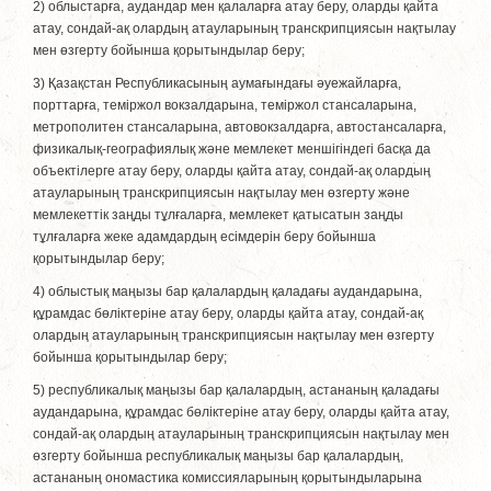
2) облыстарға, аудандар мен қалаларға атау беру, оларды қайта
атау, сондай-ақ олардың атауларының транскрипциясын нақтылау
мен өзгерту бойынша қорытындылар беру;
3) Қазақстан Республикасының аумағындағы әуежайларға,
порттарға, теміржол вокзалдарына, теміржол стансаларына,
метрополитен стансаларына, автовокзалдарға, автостансаларға,
физикалық-географиялық және мемлекет меншігіндегі басқа да
объектілерге атау беру, оларды қайта атау, сондай-ақ олардың
атауларының транскрипциясын нақтылау мен өзгерту және
мемлекеттік заңды тұлғаларға, мемлекет қатысатын заңды
тұлғаларға жеке адамдардың есімдерін беру бойынша
қорытындылар беру;
4) облыстық маңызы бар қалалардың қаладағы аудандарына,
құрамдас бөлiктерiне атау беру, оларды қайта атау, сондай-ақ
олардың атауларының транскрипциясын нақтылау мен өзгерту
бойынша қорытындылар беру;
5) республикалық маңызы бар қалалардың, астананың қаладағы
аудандарына, құрамдас бөліктеріне атау беру, оларды қайта атау,
сондай-ақ олардың атауларының транскрипциясын нақтылау мен
өзгерту бойынша республикалық маңызы бар қалалардың,
астананың ономастика комиссияларының қорытындыларына