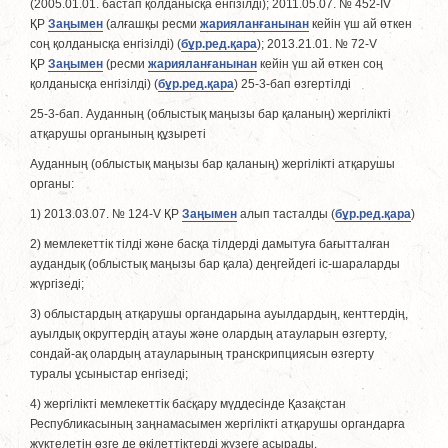
(2005.01.01. бастап қолданысқа енгізілді); 2011.05.07. № 452-IV
ҚР
Заңымен
(алғашқы ресми
жарияланғанынан
кейін үш ай өткен
соң қолданысқа енгізілді) (
бұр.ред.қара
); 2013.21.01. № 72-V
ҚР
Заңымен
(ресми
жарияланғанынан
кейін үш ай өткен соң
қолданысқа енгізiлдi) (
бұр.ред.қара
) 25-3-бап өзгертілді
25-3-бап. Ауданның (облыстық маңызы бар қаланың) жергiлiктi
атқарушы органының құзыретi
Ауданның (облыстық маңызы бар қаланың) жергiлiктi атқарушы
органы:
1) 2013.03.07. № 124-V ҚР
Заңымен
алып тасталды (
бұр.ред.қара
)
2) мемлекеттік тiлдi және басқа тiлдердi дамытуға бағытталған
аудандық (облыстық маңызы бар қала) деңгейдегi iс-шараларды
жүргiзедi;
3) облыстардың атқарушы органдарына ауылдардың, кенттердiң,
ауылдық округтердiң атауы және олардың атауларын өзгерту,
сондай-ақ олардың атауларының транскрипциясын өзгерту
туралы ұсыныстар енгiзедi;
4) жергілікті мемлекеттік басқару мүддесінде Қазақстан
Республикасының заңнамасымен жергілікті атқарушы органдарға
жүктелетін өзге де өкілеттіктерді жүзеге асырады.