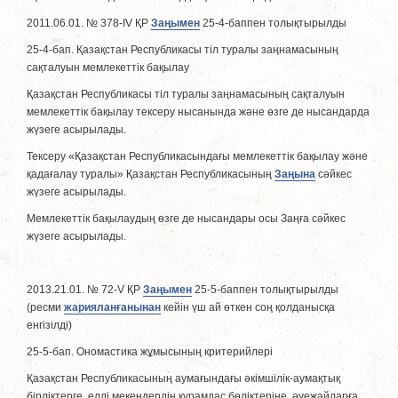
2011.06.01. № 378-IV ҚР
Заңымен
25-4-баппен толықтырылды
25-4-бап. Қазақстан Республикасы тіл туралы заңнамасының
сақталуын мемлекеттік бақылау
Қазақстан Республикасы тіл туралы заңнамасының сақталуын
мемлекеттік бақылау тексеру нысанында және өзге де нысандарда
жүзеге асырылады.
Тексеру «Қазақстан Республикасындағы мемлекеттік бақылау және
қадағалау туралы» Қазақстан Республикасының
Заңына
сәйкес
жүзеге асырылады.
Мемлекеттік бақылаудың өзге де нысандары осы Заңға сәйкес
жүзеге асырылады.
2013.21.01. № 72-V ҚР
Заңымен
25-5-баппен толықтырылды
(ресми
жарияланғанынан
кейін үш ай өткен соң қолданысқа
енгізiлдi)
25-5-бап. Ономастика жұмысының критерийлері
Қазақстан Республикасының аумағындағы әкімшілік-аумақтық
бірліктерге, елді мекендердің құрамдас бөлiктерiне, әуежайларға,