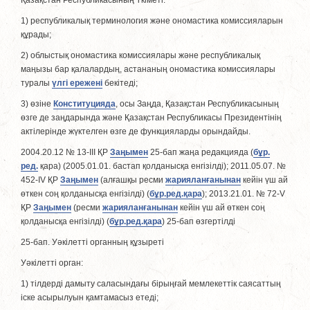
Қазақстан Республикасының Үкіметі:
1) республикалық терминология және ономастика комиссияларын
құрады;
2) облыстық ономастика комиссиялары және республикалық
маңызы бар қалалардың, астананың ономастика комиссиялары
туралы
үлгі ережені
бекітеді;
3) өзіне
Конституцияда
, осы Заңда, Қазақстан Республикасының
өзге де заңдарында және Қазақстан Республикасы Президентінің
актілерінде жүктелген өзге де функцияларды орындайды.
2004.20.12 № 13-III ҚР
Заңымен
25-бап жаңа редакцияда (
бұр.
ред.
қара) (2005.01.01. бастап қолданысқа енгізілді); 2011.05.07. №
452-IV ҚР
Заңымен
(алғашқы ресми
жарияланғанынан
кейін үш ай
өткен соң қолданысқа енгізілді) (
бұр.ред.қара
); 2013.21.01. № 72-V
ҚР
Заңымен
(ресми
жарияланғанынан
кейін үш ай өткен соң
қолданысқа енгізiлдi) (
бұр.ред.қара
) 25-бап өзгертілді
25-бап. Уәкiлеттi органның құзыретi
Уәкiлеттi орган:
1) тiлдердi дамыту саласындағы бiрыңғай мемлекеттік саясаттың
iске асырылуын қамтамасыз етедi;