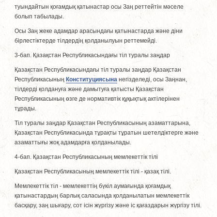
туындайтын қоғамдық қатынастар осы Заң реттейтiн мәселе
болып табылады.
Осы Заң жеке адамдар арасындағы қатынастарда және дiни
бiрлестiктерде тiлдердiң қолданылуын реттемейдi.
3-бап. Қазақстан Республикасындағы тiл туралы заңдар
Қазақстан Республикасындағы тiл туралы заңдар Қазақстан
Республикасының
Конституциясына
негiзделедi, осы Заңнан,
тiлдердi қолдануға және дамытуға қатысты Қазақстан
Республикасының өзге де нормативтiк құқықтық актілерінен
тұрады.
Тiл туралы заңдар Қазақстан Республикасының азаматтарына,
Қазақстан Республикасында тұрақты тұратын шетелдiктерге және
азаматтығы жоқ адамдарға қолданылады.
4-бап. Қазақстан Республикасының мемлекеттік тілі
Қазақстан Республикасының мемлекеттік тілі - қазақ тілі.
Мемлекеттік тiл - мемлекеттiң бүкiл аумағында қоғамдық
қатынастардың барлық саласында қолданылатын мемлекеттік
басқару, заң шығару, сот iсiн жүргiзу және iс қағаздарын жүргiзу тілі.