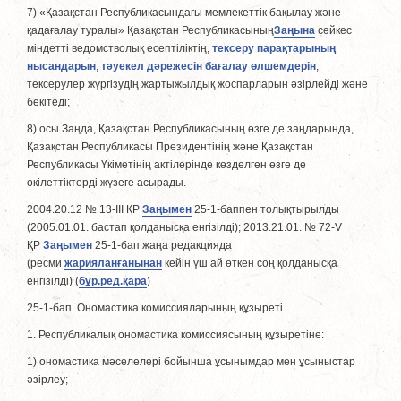
7) «Қазақстан Республикасындағы мемлекеттік бақылау және
қадағалау туралы» Қазақстан Республикасының
Заңына
сәйкес
міндетті ведомстволық есептіліктің,
тексеру парақтарының
нысандарын
,
тәуекел дәрежесін бағалау өлшемдерін
,
тексерулер жүргізудің жартыжылдық жоспарларын әзірлейді және
бекітеді;
8) осы Заңда, Қазақстан Республикасының өзге де заңдарында,
Қазақстан Республикасы Президентінің және Қазақстан
Республикасы Үкіметінің актілерінде көзделген өзге де
өкілеттіктерді жүзеге асырады.
2004.20.12 № 13-III ҚР
Заңымен
25-1-баппен толықтырылды
(2005.01.01. бастап қолданысқа енгізілді); 2013.21.01. № 72-V
ҚР
Заңымен
25-1-бап жаңа редакцияда
(ресми
жарияланғанынан
кейін үш ай өткен соң қолданысқа
енгізiлдi) (
бұр.ред.қара
)
25-1-бап. Ономастика комиссияларының құзыреті
1. Республикалық ономастика комиссиясының құзыретіне:
1) ономастика мәселелері бойынша ұсынымдар мен ұсыныстар
әзірлеу;