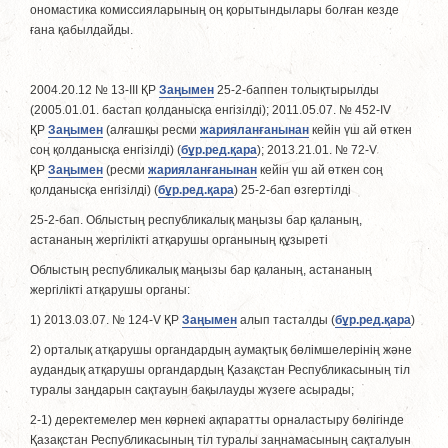
ономастика комиссияларының оң қорытындылары болған кезде
ғана қабылдайды.
2004.20.12 № 13-III ҚР
Заңымен
25-2-баппен толықтырылды
(2005.01.01. бастап қолданысқа енгізілді); 2011.05.07. № 452-IV
ҚР
Заңымен
(алғашқы ресми
жарияланғанынан
кейін үш ай өткен
соң қолданысқа енгізілді) (
бұр.ред.қара
); 2013.21.01. № 72-V
ҚР
Заңымен
(ресми
жарияланғанынан
кейін үш ай өткен соң
қолданысқа енгізiлдi) (
бұр.ред.қара
) 25-2-бап өзгертілді
25-2-бап. Облыстың республикалық маңызы бар қаланың,
астананың жергiлiктi атқарушы органының құзыретi
Облыстың республикалық маңызы бар қаланың, астананың
жергiлiктi атқарушы органы:
1) 2013.03.07. № 124-V ҚР
Заңымен
алып тасталды (
бұр.ред.қара
)
2) орталық атқарушы органдардың аумақтық бөлiмшелерiнiң және
аудандық атқарушы органдардың Қазақстан Республикасының тiл
туралы заңдарын сақтауын бақылауды жүзеге асырады;
2-1) деректемелер мен көрнекі ақпаратты орналастыру бөлігінде
Қазақстан Республикасының тiл туралы заңнамасының сақталуын