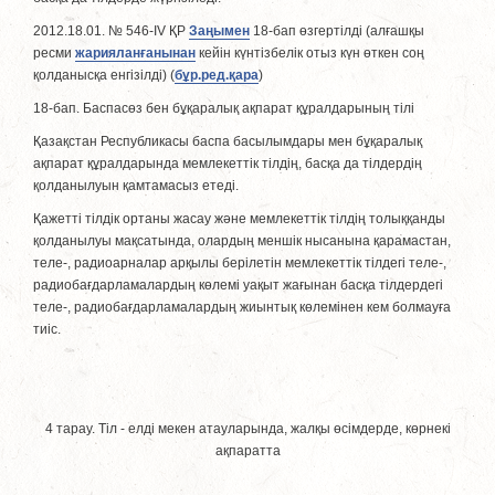
2012.18.01. № 546-ІV ҚР
Заңымен
18-бап өзгертілді (алғашқы
ресми
жарияланғанынан
кейiн күнтiзбелiк отыз күн өткен соң
қолданысқа енгiзiлдi) (
бұр.ред.қара
)
18-бап. Баспасөз бен бұқаралық ақпарат құралдарының тілі
Қазақстан Республикасы баспа басылымдары мен бұқаралық
ақпарат құралдарында мемлекеттік тiлдiң, басқа да тiлдердiң
қолданылуын қамтамасыз етедi.
Қажеттi тiлдiк ортаны жасау және мемлекеттiк тiлдiң толыққанды
қолданылуы мақсатында, олардың меншiк нысанына қарамастан,
теле-, радиоарналар арқылы берiлетiн мемлекеттiк тiлдегi теле-,
радиобағдарламалардың көлемi уақыт жағынан басқа тiлдердегi
теле-, радиобағдарламалардың жиынтық көлемiнен кем болмауға
тиiс.
4 тарау. Тiл - елдi мекен атауларында, жалқы өсiмдерде, көрнекi
ақпаратта