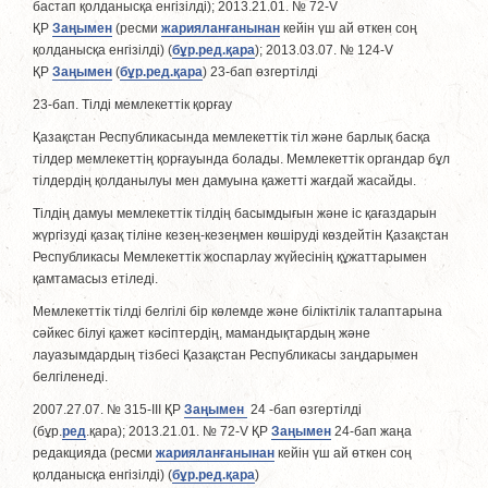
бастап қолданысқа енгізілді); 2013.21.01. № 72-V
ҚР
Заңымен
(ресми
жарияланғанынан
кейін үш ай өткен соң
қолданысқа енгізiлдi) (
бұр.ред.қара
); 2013.03.07. № 124-V
ҚР
Заңымен
(
бұр.ред.қара
) 23-бап өзгертілді
23-бап. Тiлдi мемлекеттік қорғау
Қазақстан Республикасында мемлекеттік тiл және барлық басқа
тiлдер мемлекеттiң қорғауында болады. Мемлекеттік органдар бұл
тiлдердiң қолданылуы мен дамуына қажеттi жағдай жасайды.
Тiлдiң дамуы мемлекеттiк тiлдiң басымдығын және iс қағаздарын
жүргiзудi қазақ тiлiне кезең-кезеңмен көшiрудi көздейтiн Қазақстан
Республикасы Мемлекеттiк жоспарлау жүйесінің құжаттарымен
қамтамасыз етiледi.
Мемлекеттік тiлдi белгiлi бiр көлемде және біліктілік талаптарына
сәйкес бiлуi қажет кәсiптердiң, мамандықтардың және
лауазымдардың тiзбесi Қазақстан Республикасы заңдарымен
белгіленедi.
2007.27.07. № 315-III ҚР
Заңымен
24 -бап өзгертілді
(бұр.
ред
.қара); 2013.21.01. № 72-V ҚР
Заңымен
24-бап жаңа
редакцияда (ресми
жарияланғанынан
кейін үш ай өткен соң
қолданысқа енгізiлдi) (
бұр.ред.қара
)