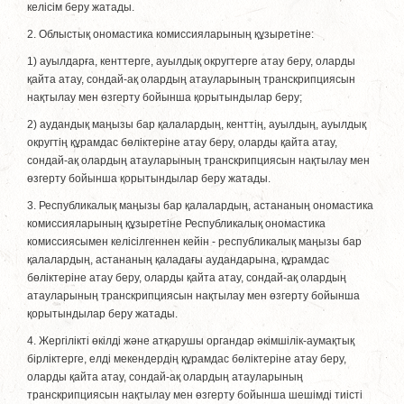
келісім беру жатады.
2. Облыстық ономастика комиссияларының құзыретіне:
1) ауылдарға, кенттерге, ауылдық округтерге атау беру, оларды
қайта атау, сондай-ақ олардың атауларының транскрипциясын
нақтылау мен өзгерту бойынша қорытындылар беру;
2) аудандық маңызы бар қалалардың, кенттің, ауылдың, ауылдық
округтің құрамдас бөлiктерiне атау беру, оларды қайта атау,
сондай-ақ олардың атауларының транскрипциясын нақтылау мен
өзгерту бойынша қорытындылар беру жатады.
3. Республикалық маңызы бар қалалардың, астананың ономастика
комиссияларының құзыретіне Республикалық ономастика
комиссиясымен келісілгеннен кейін - республикалық маңызы бар
қалалардың, астананың қаладағы аудандарына, құрамдас
бөлiктерiне атау беру, оларды қайта атау, сондай-ақ олардың
атауларының транскрипциясын нақтылау мен өзгерту бойынша
қорытындылар беру жатады.
4. Жергілікті өкілді және атқарушы органдар әкімшілік-аумақтық
бірліктерге, елді мекендердің құрамдас бөлiктерiне атау беру,
оларды қайта атау, сондай-ақ олардың атауларының
транскрипциясын нақтылау мен өзгерту бойынша шешімді тиісті