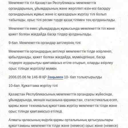
Мемлекеттік тiл Қазақстан Республикасы мемлекеттік
органдарының, ұйымдарының және жергiлiктi өзiн-өзi басқару
органдарының жұмыс және iс қағаздарын жүргiзу тілі болып
табылады, орыс тілі ресми түрде қазақ тілімен тең қолданылады.
Мемлекеттік емес ұйымдардың жұмысында мемлекеттік тiл және
қажет болған жағдайда басқа тiлдер қолданылады.
9-бап. Мемлекеттік органдар актілерінiң тілі
Мемлекеттік органдардың актілері мемлекеттік тiлде әзiрленiп,
қабылданады, қажет болған жағдайда, мүмкiндiгiнше, басқа
тiлдерге аударылуы қамтамасыз етiле отырып, оларды әзiрлеу
орыс тілінде жүргiзiлуi мүмкiн.
2006.05.06 № 146-III ҚР
Заңымен
10- бап толықтырылды
10-бап. Құжаттама жүргiзу тілі
Қазақстан Республикасының мемлекеттік органдары жүйесiнде,
ұйымдарында, меншiк нысанына қарамастан, статистикалық-есеп,
қаржы және техникалық құжаттама жүргiзу мемлекеттік тiлде және
орыс тілінде қамтамасыз етiледi.
Алматы қаласының өңірлік қаржы орталығының қатысушылары
құжаттаманы мемлекеттік тілде және (немесе) орыс және (немесе)