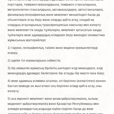
порттарға, теміржол вокзалдарына, теміржол стансаларына,
метрополитен стансаларына, автовокзалдарға, автостансаларға,
физикалық-географиялық және мемлекет меншігіндегі басқа да
объектілерге атау беру және оларды қайта атау, сондай-ақ
олардың атауларының транскрипциясын нақтылау мен өзгерту
және мемлекеттік заңды тұлғаларға, мемлекет қатысатын заңды
тұлғаларға жеке адамдардың есімдерін беру жөніндегі ономастика
жұмысының критерийлері:
1) тарихи, географиялық, табиғи және мәдени ерекшеліктерді
ескеру;
2) әдеби тіл нормаларына сәйкестік;
3) бір әкімшілік-аумақтық бірліктің шегіндегі елді мекендерге, елді
мекендердің құрамдас бөліктеріне бір атауды бір мәрте ғана беру;
4) жеке адамның есімімен аталған, ол берілген (өзгертілген) күннен
бастап кемінде он жыл өткен соң берілген есімді қайта атау, оны
өзгерту;
5) аса көрнекті мемлекет және қоғам қайраткерлерінің, ғылым,
мәдениет қайраткерлерінің және Қазақстан Республикасы мен
әлемдік қоғамдастық алдында еңбек сіңірген басқа да жеке