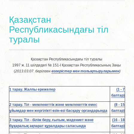
Қазақстан
Республикасындағы тiл
туралы
Қазақстан Республикасындағы тiл туралы
1997 ж. 11 шiлдедегі № 151-I Қазақстан Республикасының Заңы
(
2013.03.07. берілген
өзгерістер мен толықтыруларымен
)
1 тарау. Жалпы ережелер
(1 - 7
баптар)
2 тарау. Тiл - мемлекеттік және мемлекеттік емес
(8 - 15
ұйымдар мен жергiлiктi өзiн-өзi басқару органдарында
баптар)
3 тарау. Тiл - білім беру, ғылым, мәдениет және
(16 - 18
бұқаралық ақпарат құралдары саласында
баптар)