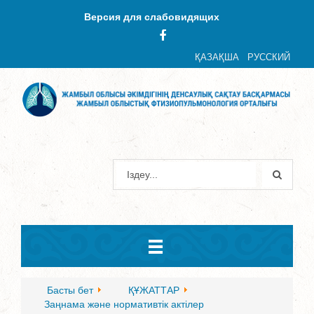
Версия для слабовидящих
ҚАЗАҚША
РУССКИЙ
Басты бет
ҚҰЖАТТАР
Заңнама және нормативтік актілер