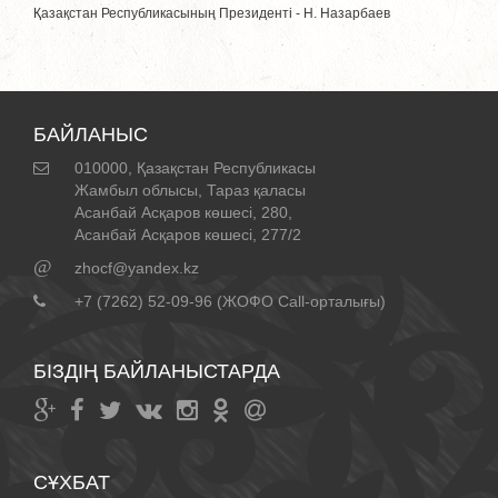
Қазақстан Республикасының Президентi - Н. Назарбаев
БАЙЛАНЫС
010000, Қазақстан Республикасы
Жамбыл облысы, Тараз қаласы
Асанбай Асқаров көшесі, 280,
Асанбай Асқаров көшесі, 277/2
@
zhocf@yandex.kz
+7 (7262) 52-09-96 (ЖОФО Call-орталығы)
БІЗДІҢ БАЙЛАНЫСТАРДА
СҰХБАТ