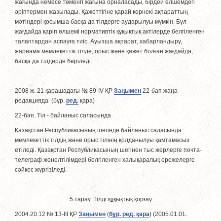
жағында немесе төменгi жағына орналасады, бiрдей өлшемдегi
әрiптермен жазылады. Қажеттiгiне қарай көрнекi ақпараттың
мәтiндерi қосымша басқа да тiлдерге аударылуы мүмкiн. Бұл
жағдайда қарiп өлшемi нормативтiк құқықтық актiлерде белгiленген
талаптардан аспауға тиiс. Ауызша ақпарат, хабарландыру,
жарнама мемлекеттік тiлде, орыс және қажет болған жағдайда,
басқа да тiлдерде берiледi.
2008 ж. 21 қарашадағы № 89-ІV ҚР
Заңымен
22-бап жаңа
редакцияда (бұр.
ред.
қара)
22-бап. Тіл - байланыс саласында
Қазақстан Республикасының шегінде байланыс саласында
мемлекеттік тілдің және орыс тілінің қолданылуы қамтамасыз
етіледі. Қазақстан Республикасының шегінен тыс жерлерге почта-
телеграф жөнелтілімдері белгіленген халықаралық ережелерге
сәйкес жүргізіледі.
5 тарау. Тiлдi құқықтық қорғау
2004.20.12 № 13-III ҚР
Заңымен
(
бұр. ред. қара
) (2005.01.01.