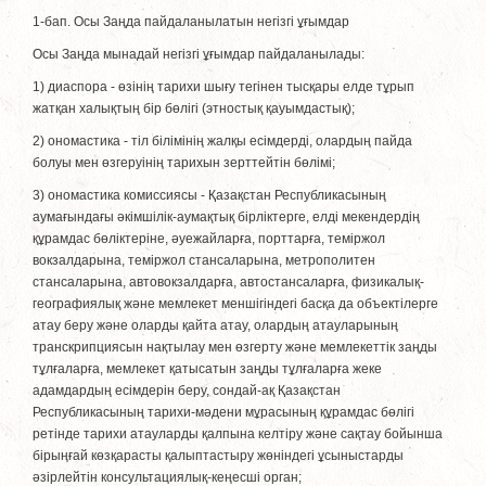
1-бап. Осы Заңда пайдаланылатын негізгі ұғымдар
Осы Заңда мынадай негізгі ұғымдар пайдаланылады:
1) диаспора - өзiнiң тарихи шығу тегiнен тысқары елде тұрып
жатқан халықтың бiр бөлiгi (этностық қауымдастық);
2) ономастика - тiл бiлiмiнiң жалқы есiмдердi, олардың пайда
болуы мен өзгеруiнiң тарихын зерттейтiн бөлiмi;
3) ономастика комиссиясы - Қазақстан Республикасының
аумағындағы әкiмшiлiк-аумақтық бiрлiктерге, елді мекендердің
құрамдас бөлiктерiне, әуежайларға, порттарға, теміржол
вокзалдарына, теміржол стансаларына, метрополитен
стансаларына, автовокзалдарға, автостансаларға, физикалық-
географиялық және мемлекет меншігіндегі басқа да объектілерге
атау беру және оларды қайта атау, олардың атауларының
транскрипциясын нақтылау мен өзгерту және мемлекеттік заңды
тұлғаларға, мемлекет қатысатын заңды тұлғаларға жеке
адамдардың есімдерін беру, сондай-ақ Қазақстан
Республикасының тарихи-мәдени мұрасының құрамдас бөлiгi
ретiнде тарихи атауларды қалпына келтiру және сақтау бойынша
бiрыңғай көзқарасты қалыптастыру жөнiндегi ұсыныстарды
әзiрлейтiн консультациялық-кеңесшi орган;